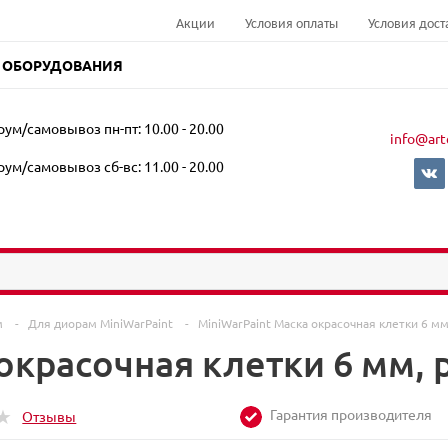
Акции
Условия оплаты
Условия дост
 ОБОРУДОВАНИЯ
ум/самовывоз пн-пт: 10.00 - 20.00
info@art
ум/самовывоз сб-вс: 11.00 - 20.00
м
-
Для диорам MiniWarPaint
-
MiniWarPaint Маска окрасочная клетки 6 м
 окрасочная клетки 6 мм,
Гарантия производителя
Отзывы