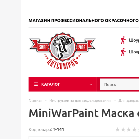
МАГАЗИН ПРОФЕССИОНАЛЬНОГО ОКРАСОЧНОГО
Шоур
Шоур
КАТАЛОГ
Главная
-
Инструменты для моделирования
-
Для диора
MiniWarPaint Маска
Код товара:
T-141