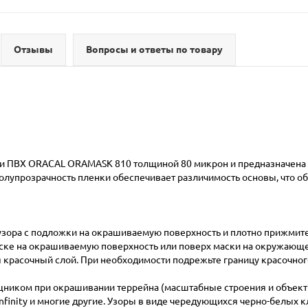
Отзывы
Вопросы и ответы по товару
и ПВХ ORACAL ORAMASK 810 толщиной 80 микрон и предназначена д
лупрозрачность пленки обеспечивает различимость основы, что обе
 узора с подложки на окрашиваемую поверхность и плотно прижмит
маске на окрашиваемую поверхность или поверх маски на окружающе
я красочный слой. При необходимости подрежьте границу красочног
ником при окрашивании террейна (масштабные строения и объекты 
nfinity и многие другие. Узоры в виде чередующихся черно-белых к