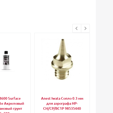
74600 Surface
Anest Iwata Сопло 0.3 мм
Iwata 
ite Акриловый
для аэрографа HP-
ановый грунт
CH/CP/BC1P 98535440