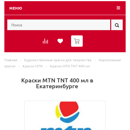
МЕНЮ
0
Главная
-
Художественные краски для творчества
-
Аэрозольные
краски
-
Краски MTN
-
Краски MTN TNT 400 мл
Краски MTN TNT 400 мл в
Екатеринбурге