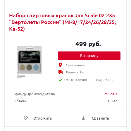
Набор спиртовых красок Jim Scale 02.235
“Вертолеты России” (Mi-8/17/24/26/28/35,
Ka-52)
499 руб.
В корзину
Самовывоз
Курьер, ТК
Есть в наличии
Код: 02.235
Бренд/Производитель
Jim Scale
Объем
10 мл
Отложить
Сравнить