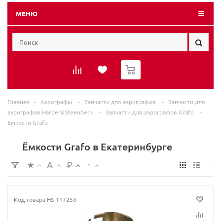
МЕНЮ
0
Главная
-
Аэрографы
-
Запчасти для аэрографов
-
Запчасти для
аэрографов Harder&Steenbeck
-
Запчасти для аэрографов Grafo
-
Ёмкости Grafo
Ёмкости Grafo в Екатеринбурге
Код товара
HS-117253