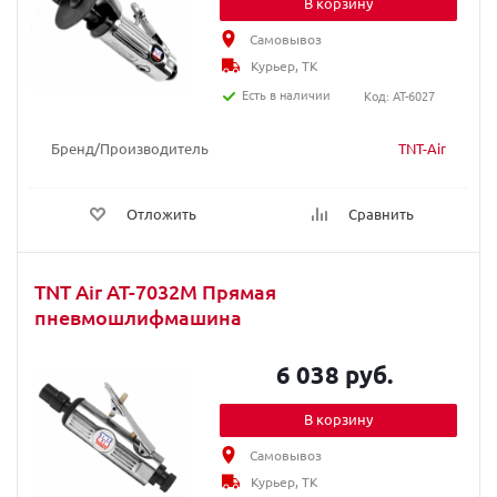
В корзину
Самовывоз
Курьер, ТК
Есть в наличии
Код: AT-6027
Бренд/Производитель
TNT-Air
Отложить
Сравнить
TNT Air AT-7032M Прямая
пневмошлифмашина
6 038 руб.
В корзину
Самовывоз
Курьер, ТК