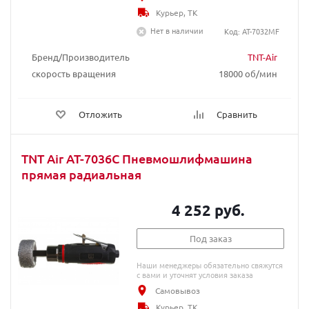
Курьер, ТК
Нет в наличии
Код: AT-7032MF
Бренд/Производитель
TNT-Air
скорость вращения
18000 об/мин
Отложить
Сравнить
TNT Air AT-7036C Пневмошлифмашина
прямая радиальная
4 252 руб.
Под заказ
Наши менеджеры обязательно свяжутся
с вами и уточнят условия заказа
Самовывоз
Курьер, ТК