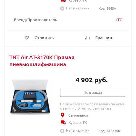
Курьер, ТК
Нет в наличии
Код: 5645A
Бренд/Производитель
JTC
Отложить
Сравнить
TNT Air AT-3170K Прямая
пневмошлифмашина
4 902 руб.
Под заказ
Наши менеджеры обязательно свяжутся
с вами и уточнят условия заказа
Самовывоз
Курьер, ТК
Нет в наличии
Код: AT-3170K