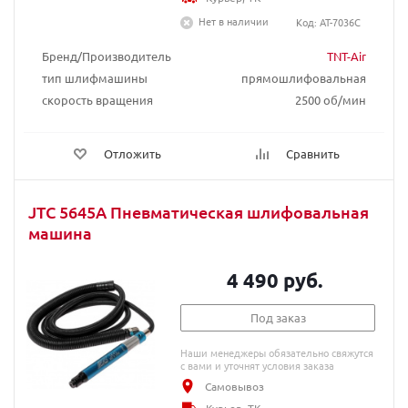
Нет в наличии
Код: AT-7036C
Бренд/Производитель
TNT-Air
тип шлифмашины
прямошлифовальная
скорость вращения
2500 об/мин
Отложить
Сравнить
JTC 5645A Пневматическая шлифовальная
машина
4 490 руб.
Под заказ
Наши менеджеры обязательно свяжутся
с вами и уточнят условия заказа
Самовывоз