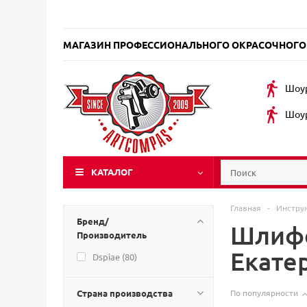
МАГАЗИН ПРОФЕССИОНАЛЬНОГО ОКРАСОЧНОГО
Шоур
Шоур
КАТАЛОГ
Главная
-
Инстру
Бренд/
Шлифо
Производитель
Екате
Dspiae (
80
)
Страна производства
По популярности