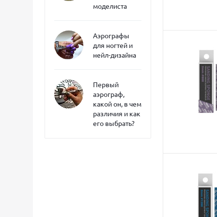
моделиста
Аэрографы
для ногтей и
нейл-дизайна
Первый
аэрограф,
какой он, в чем
различия и как
его выбрать?