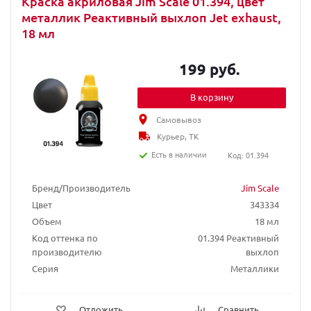
Краска акриловая Jim Scale 01.394, цвет
металлик Реактивный выхлоп Jet exhaust,
18 мл
199 руб.
В корзину
Самовывоз
Курьер, ТК
Есть в наличии
Код: 01.394
Бренд/Производитель
Jim Scale
Цвет
343334
Объем
18 мл
Код оттенка по
01.394 Реактивный
производителю
выхлоп
Серия
Металлики
Отложить
Сравнить