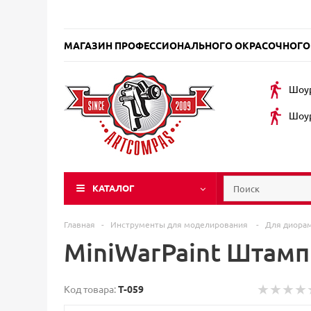
МАГАЗИН ПРОФЕССИОНАЛЬНОГО ОКРАСОЧНОГО
Шоур
Шоур
КАТАЛОГ
Главная
-
Инструменты для моделирования
-
Для диора
MiniWarPaint Штамп
Код товара:
T-059