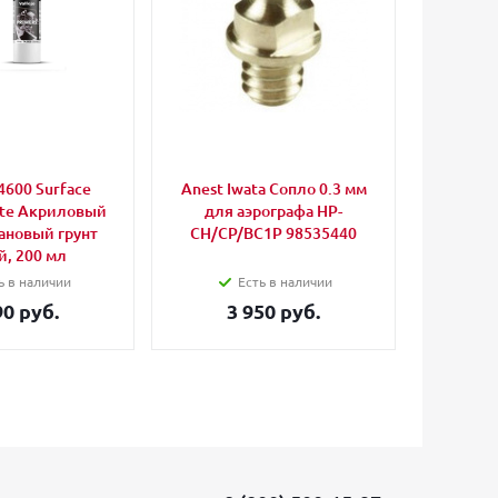
74600 Surface
Anest Iwata Сопло 0.3 мм
Iwata 
ite Акриловый
для аэрографа HP-
ановый грунт
CH/CP/BC1P 98535440
, 200 мл
ь в наличии
Есть в наличии
90 руб.
3 950 руб.
3