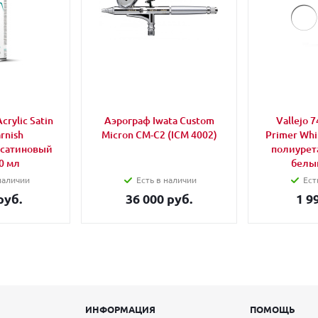
crylic Satin
Аэрограф Iwata Custom
Vallejo 
rnish
Micron CM-C2 (ICM 4002)
Primer Wh
 сатиновый
полиурет
0 мл
белый
наличии
Есть в наличии
Ест
руб.
36 000 руб.
1 9
ИНФОРМАЦИЯ
ПОМОЩЬ