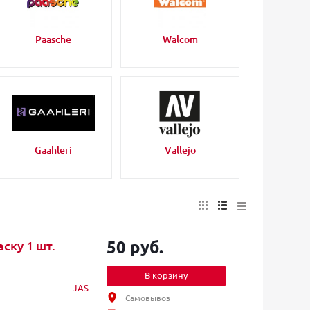
Paasche
Walcom
Gaahleri
Vallеjo
50 руб.
ску 1 шт.
В корзину
JAS
Самовывоз