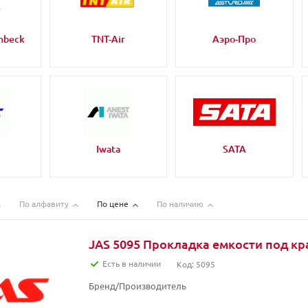
nbeck
TNT-Air
Аэро-Про
Iwata
SATA
По алфавиту
По цене
По наличию
JAS 5095 Прокладка емкости под кра
Есть в наличии
Код: 5095
Бренд/Производитель