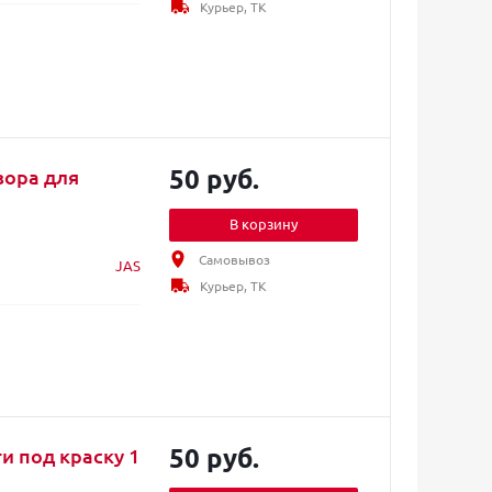
Курьер, ТК
50 руб.
зора для
В корзину
Самовывоз
JAS
Курьер, ТК
50 руб.
и под краску 1