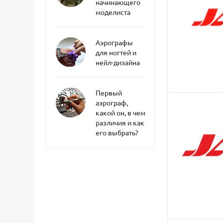
начинающего
моделиста
Аэрографы
для ногтей и
нейл-дизайна
Первый
аэрограф,
какой он, в чем
различия и как
его выбрать?