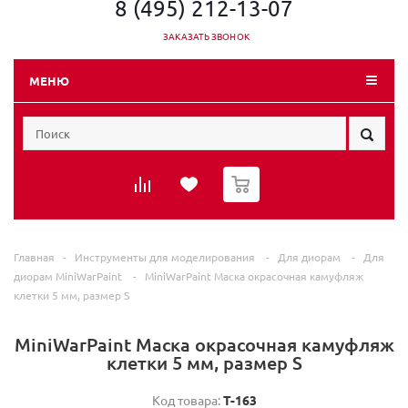
8 (495) 212-13-07
ЗАКАЗАТЬ ЗВОНОК
МЕНЮ
0
Главная
-
Инструменты для моделирования
-
Для диорам
-
Для
диорам MiniWarPaint
-
MiniWarPaint Маска окрасочная камуфляж
клетки 5 мм, размер S
MiniWarPaint Маска окрасочная камуфляж
клетки 5 мм, размер S
Код товара:
T-163