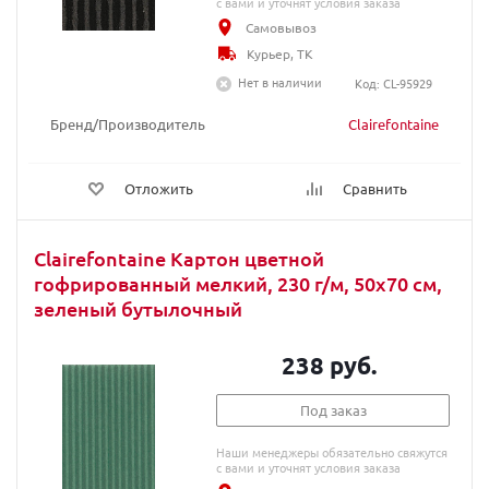
с вами и уточнят условия заказа
Самовывоз
Курьер, ТК
Нет в наличии
Код: CL-95929
Бренд/Производитель
Clairefontaine
Отложить
Сравнить
Clairefontaine Картон цветной
гофрированный мелкий, 230 г/м, 50х70 см,
зеленый бутылочный
238 руб.
Под заказ
Наши менеджеры обязательно свяжутся
с вами и уточнят условия заказа