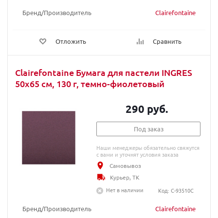
Бренд/Производитель
Clairefontaine
Отложить
Сравнить
Clairefontaine Бумага для пастели INGRES
50х65 см, 130 г, темно-фиолетовый
290 руб.
Под заказ
Наши менеджеры обязательно свяжутся
с вами и уточнят условия заказа
Самовывоз
Курьер, ТК
Нет в наличии
Код: C-93510C
Бренд/Производитель
Clairefontaine