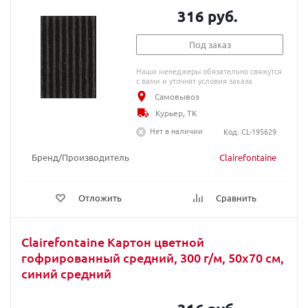
316 руб.
Под заказ
Наши менеджеры обязательно свяжутся
с вами и уточнят условия заказа
Самовывоз
Курьер, ТК
Нет в наличии
Код: CL-195629
Бренд/Производитель
Clairefontaine
Отложить
Сравнить
Clairefontaine Картон цветной
гофрированный средний, 300 г/м, 50х70 см,
синий средний