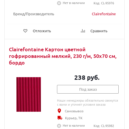
Нет в наличии
Код: CL-95976
Бренд/Производитель
Clairefontaine
Отложить
Сравнить
Clairefontaine Картон цветной
гофрированный мелкий, 230 г/м, 50х70 см,
бордо
238 руб.
Под заказ
Наши менеджеры обязательно свяжутся
с вами и уточнят условия заказа
Самовывоз
Курьер, ТК
Нет в наличии
Код: CL-95982