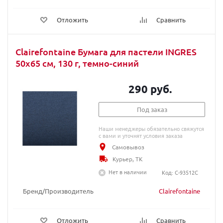
Отложить
Сравнить
Clairefontaine Бумага для пастели INGRES
50х65 см, 130 г, темно-синий
290 руб.
Под заказ
Наши менеджеры обязательно свяжутся
с вами и уточнят условия заказа
Самовывоз
Курьер, ТК
Нет в наличии
Код: C-93512C
Бренд/Производитель
Clairefontaine
Отложить
Сравнить