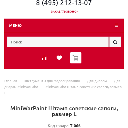
8 (495) 212-13-07
ЗАКАЗАТЬ ЗВОНОК
МЕНЮ
0
Главная
-
Инструменты для моделирования
-
Для диорам
-
Для
диорам MiniWarPaint
-
MiniWarPaint Штамп советские сапоги, размер
L
MiniWarPaint Штамп советские сапоги,
размер L
Код товара:
T-066