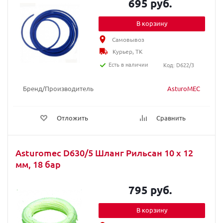
695 руб.
В корзину
Самовывоз
Курьер, ТК
Есть в наличии
Код: D622/3
Бренд/Производитель
AsturoMEC
Отложить
Сравнить
Asturomec D630/5 Шланг Рильсан 10 х 12
мм, 18 бар
795 руб.
В корзину