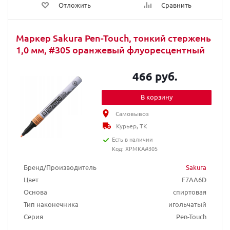
Отложить
Сравнить
Маркер Sakura Pen-Touch, тонкий стержень
1,0 мм, #305 оранжевый флуоресцентный
466 руб.
В корзину
Самовывоз
Курьер, ТК
Есть в наличии
Код: XPMKA#305
Бренд/Производитель
Sakura
Цвет
F7AA6D
Основа
спиртовая
Тип наконечника
игольчатый
Серия
Pen-Touch