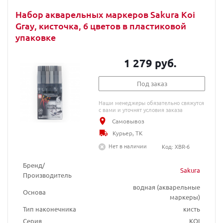
Набор акварельных маркеров Sakura Koi
Gray, кисточка, 6 цветов в пластиковой
упаковке
1 279 руб.
Под заказ
Наши менеджеры обязательно свяжутся
с вами и уточнят условия заказа
Самовывоз
Курьер, ТК
Нет в наличии
Код: XBR-6
Бренд/
Sakura
Производитель
водная (акварельные
Основа
маркеры)
Тип наконечника
кисть
Серия
KOI