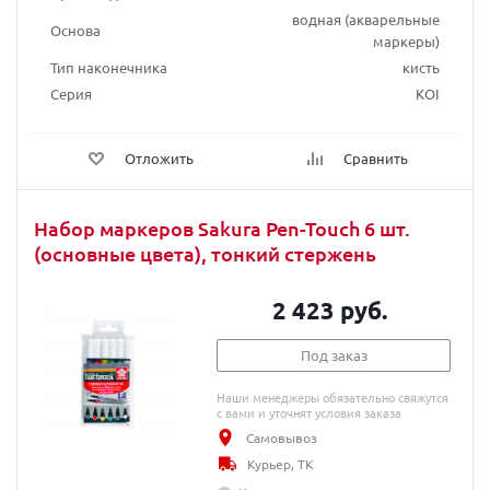
водная (акварельные
Основа
маркеры)
Тип наконечника
кисть
Серия
KOI
Отложить
Сравнить
Набор маркеров Sakura Pen-Touch 6 шт.
(основные цвета), тонкий стержень
2 423 руб.
Под заказ
Наши менеджеры обязательно свяжутся
с вами и уточнят условия заказа
Самовывоз
Курьер, ТК