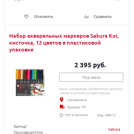
Отложить
Сравнить
Набор акварельных маркеров Sakura Koi,
кисточка, 12 цветов в пластиковой
упаковке
2 395 руб.
Под заказ
Наши менеджеры обязательно свяжутся
с вами и уточнят условия заказа
Самовывоз
Курьер, ТК
Нет в наличии
Код: XBR-12
Бренд/
Sakura
Производитель