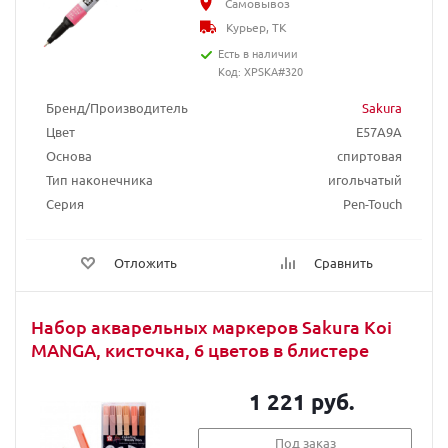
Самовывоз
Курьер, ТК
Есть в наличии
Код: XPSKA#320
Бренд/Производитель
Sakura
Цвет
E57A9A
Основа
спиртовая
Тип наконечника
игольчатый
Серия
Pen-Touch
Отложить
Сравнить
Набор акварельных маркеров Sakura Koi
MANGA, кисточка, 6 цветов в блистере
1 221 руб.
Под заказ