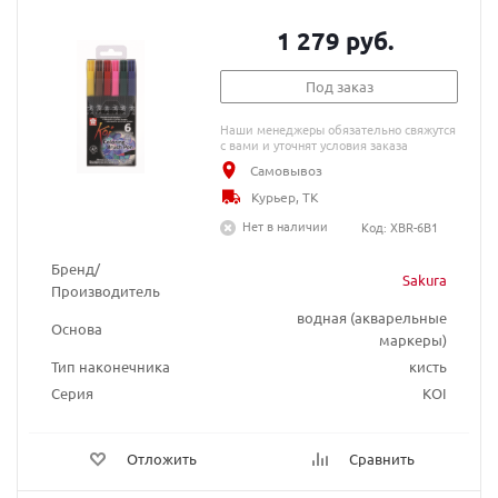
1 279 руб.
Под заказ
Наши менеджеры обязательно свяжутся
с вами и уточнят условия заказа
Самовывоз
Курьер, ТК
Нет в наличии
Код: XBR-6B1
Бренд/
Sakura
Производитель
водная (акварельные
Основа
маркеры)
Тип наконечника
кисть
Серия
KOI
Отложить
Сравнить