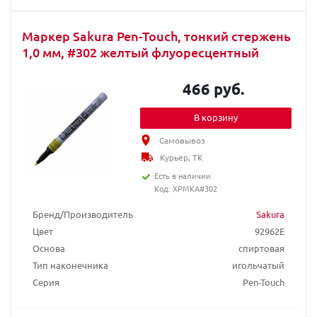
Маркер Sakura Pen-Touch, тонкий стержень
1,0 мм, #302 желтый флуоресцентный
466 руб.
В корзину
Самовывоз
Курьер, ТК
Есть в наличии
Код: XPMKA#302
Бренд/Производитель
Sakura
Цвет
92962E
Основа
спиртовая
Тип наконечника
игольчатый
Серия
Pen-Touch