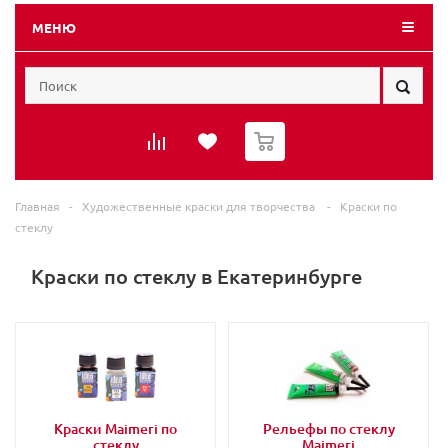
МЕНЮ
0
Главная
-
Художественные краски для творчества
-
Краски по
стеклу
Краски по стеклу в Екатеринбурге
Краски Maimeri по
Рельефы по стеклу
стеклу
Maimeri