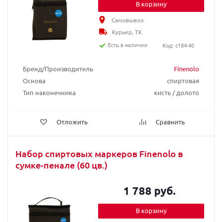
В корзину
Самовывоз
Курьер, ТК
Есть в наличии
Код: c184-40
Бренд/Производитель
Finenolo
Основа
спиртовая
Тип наконечника
кисть / долото
Отложить
Сравнить
Набор спиртовых маркеров Finenolo в
сумке-пенале (60 цв.)
1 788 руб.
В корзину