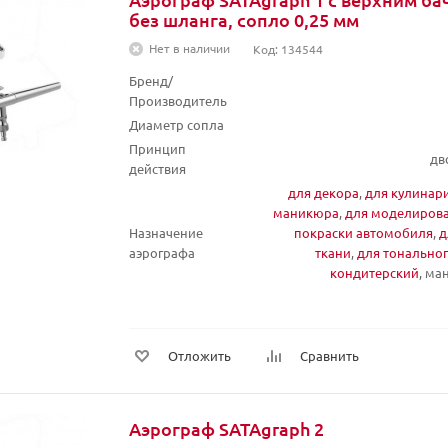
без шланга, сопло 0,25 мм
Нет в наличии
Код: 134544
Бренд/
Производитель
Диаметр сопла
Принцип
дв
действия
для декора
,
для кулинар
маникюра
,
для моделиров
Назначение
покраски автомобиля
,
д
аэрографа
ткани
,
для тонально
кондитерский
, м
Отложить
Сравнить
Аэрограф SATAgraph 2