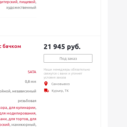
дитерский
,
пищевой
,
художественный
21 945 руб.
с бачком
Под заказ
Наши менеджеры обязательно
SATA
свяжутся с вами и уточнят
условия заказа
0,8 мм
Самовывоз
Курьер, ТК
ойной, независимый
резьбовая
кора
,
для кулинарии
,
для моделирования
,
кани
,
для тортов
,
для
рский
, маникюрный,