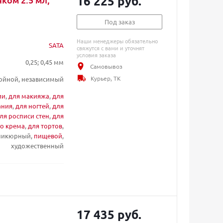
16 225 руб.
Под заказ
Наши менеджеры обязательно
SATA
свяжутся с вами и уточнят
условия заказа
0,25; 0,45 мм
Самовывоз
Курьер, ТК
ойной, независимый
ии
,
для макияжа
,
для
ания
,
для ногтей
,
для
ля росписи стен
,
для
го крема
,
для тортов
,
аникюрный,
пищевой
,
художественный
17 435 руб.