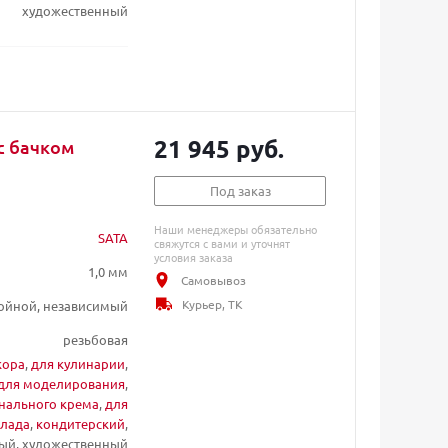
художественный
21 945 руб.
с бачком
Под заказ
Наши менеджеры обязательно
SATA
свяжутся с вами и уточнят
условия заказа
1,0 мм
Самовывоз
Курьер, ТК
ойной, независимый
резьбовая
кора
,
для кулинарии
,
для моделирования
,
онального крема
,
для
лада
,
кондитерский
,
й, художественный