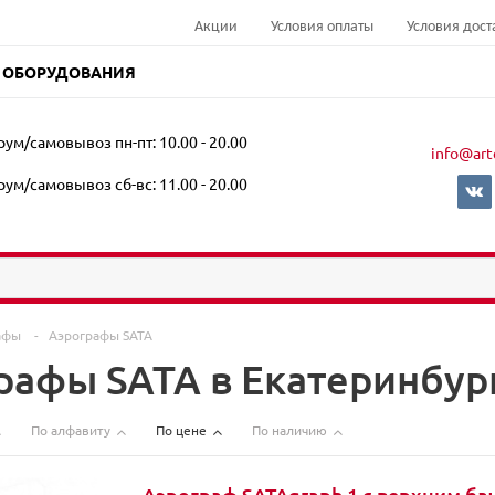
Акции
Условия оплаты
Условия дост
 ОБОРУДОВАНИЯ
ум/самовывоз пн-пт: 10.00 - 20.00
info@art
ум/самовывоз сб-вс: 11.00 - 20.00
афы
-
Аэрографы SATA
рафы SATA в Екатеринбур
По алфавиту
По цене
По наличию
Аэрограф SATAgraph 1 с верхним бач