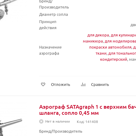
Бренд/
Производитель
Диаметр сопла
Принцип
дв
действия
для декора
,
для кулинар
маникюра
,
для моделиров
Назначение
покраски автомобиля
,
д
аэрографа
ткани
,
для тонально
кондитерский
, м
Отложить
Сравнить
Аэрограф SATAgraph 1 с верхним бач
шланга, сопло 0,45 мм
Нет в наличии
Код: 141408
Бренд/Производитель