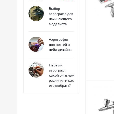
Выбор
аэрографа для
начинающего
моделиста
Аэрографы
для ногтей и
нейл-дизайна
Первый
аэрограф,
какой он, в чем
различия и как
его выбрать?