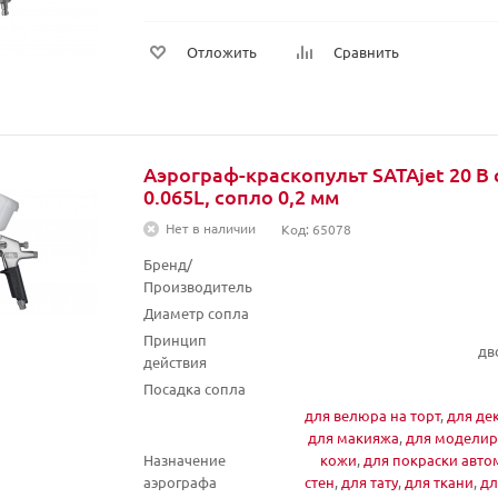
Отложить
Сравнить
Аэрограф-краскопульт SATAjet 20 B 
0.065L, сопло 0,2 мм
Нет в наличии
Код: 65078
Бренд/
Производитель
Диаметр сопла
Принцип
дв
действия
Посадка сопла
для велюра на торт
,
для де
для макияжа
,
для моделир
Назначение
кожи
,
для покраски авт
аэрографа
стен
,
для тату
,
для ткани
,
дл