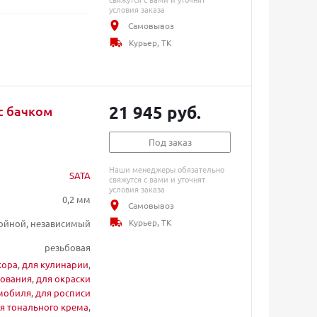
условия заказа
Самовывоз
Курьер, ТК
21 945 руб.
с бачком
Под заказ
Наши менеджеры обязательно
SATA
свяжутся с вами и уточнят
условия заказа
0,2 мм
Самовывоз
Курьер, ТК
ойной, независимый
резьбовая
кора
,
для кулинарии
,
ования
,
для окраски
омобиля
,
для росписи
я тонального крема
,