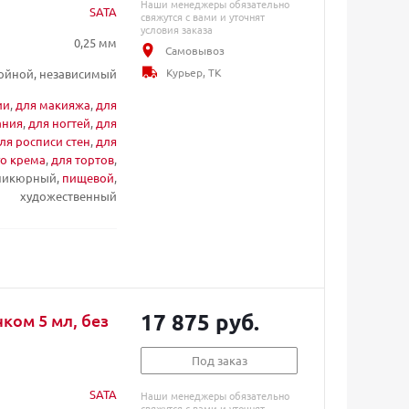
Наши менеджеры обязательно
SATA
свяжутся с вами и уточнят
условия заказа
0,25 мм
Самовывоз
Курьер, ТК
ойной, независимый
ии
,
для макияжа
,
для
ания
,
для ногтей
,
для
ля росписи стен
,
для
го крема
,
для тортов
,
аникюрный,
пищевой
,
художественный
17 875 руб.
ком 5 мл, без
Под заказ
SATA
Наши менеджеры обязательно
свяжутся с вами и уточнят