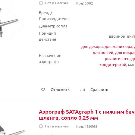
Нет в наличии
Код: 5082
Бренд/
Производитель
Диаметр сопла
Принцип
двойной, вну
действия
для декора
,
для маникюра
,
для ногтей
,
для покра
Назначение
росписи стен
,
д
аэрографа
кондитерский
, м
Отложить
Сравнить
Аэрограф SATAgraph 1 с нижним бач
шланга, сопло 0,25 мм
Нет в наличии
Код: 139568