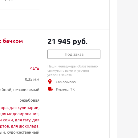
21 945 руб.
с бачком
Под заказ
Наши менеджеры обязательно
SATA
свяжутся с вами и уточнят
условия заказа
0,35 мм
Самовывоз
Курьер, ТК
ойной, независимый
резьбовая
кора
,
для кулинарии
,
для моделирования
,
и кожи
,
для тату
,
для
ортов
,
для шоколада
,
ый, художественный