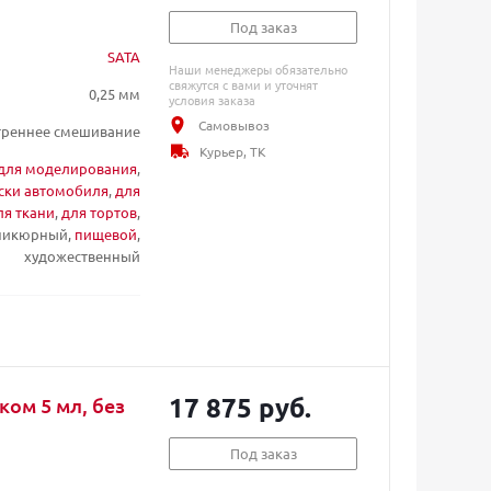
Под заказ
SATA
Наши менеджеры обязательно
свяжутся с вами и уточнят
0,25 мм
условия заказа
Самовывоз
треннее смешивание
Курьер, ТК
для моделирования
,
ски автомобиля
,
для
ля ткани
,
для тортов
,
аникюрный,
пищевой
,
художественный
17 875 руб.
ком 5 мл, без
Под заказ