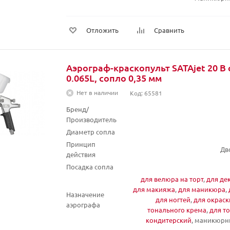
Отложить
Сравнить
Аэрограф-краскопульт SATAjet 20 B 
0.065L, сопло 0,35 мм
Нет в наличии
Код: 65581
Бренд/
Производитель
Диаметр сопла
Принцип
Дв
действия
Посадка сопла
для велюра на торт
,
для де
для макияжа
,
для маникюра
,
Назначение
для ногтей
,
для окраск
аэрографа
тонального крема
,
для т
кондитерский
, маникюрн