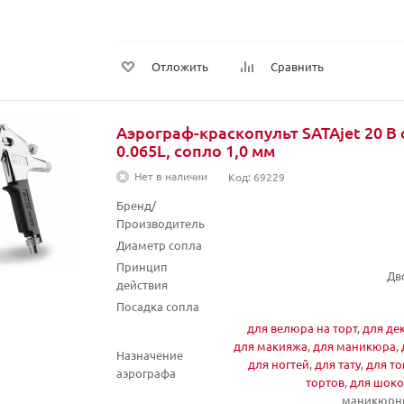
Отложить
Сравнить
Аэрограф-краскопульт SATAjet 20 B 
0.065L, сопло 1,0 мм
Нет в наличии
Код: 69229
Бренд/
Производитель
Диаметр сопла
Принцип
Дв
действия
Посадка сопла
для велюра на торт
,
для де
для макияжа
,
для маникюра
,
Назначение
для ногтей
,
для тату
,
для т
аэрографа
тортов
,
для шоко
маникюрны