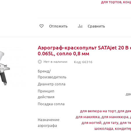
для тортов
,
кон
Отложить
Сравнить
Аэрограф-краскопульт SATAjet 20 B 
0.065L, сопло 0,8 мм
Нет в наличии
Код: 66316
Бренд/
Производитель
Диаметр сопла
Принцип
дв
действия
Посадка сопла
для велюра на торт
,
для де
для макияжа
,
для маникюра
,
Назначение
для ногтей
,
для тату
,
для т
аэрографа
шоколада
,
кондите