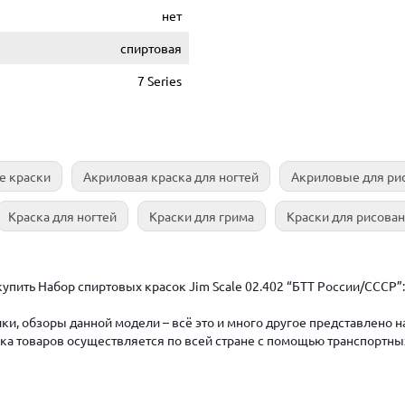
нет
спиртовая
7 Series
е краски
Акриловая краска для ногтей
Акриловые для ри
Краска для ногтей
Краски для грима
Краски для рисова
упить Набор спиртовых красок Jim Scale 02.402 “БТТ России/СССР”
ки, обзоры данной модели – всё это и много другое представлено 
авка товаров осуществляется по всей стране с помощью транспортны