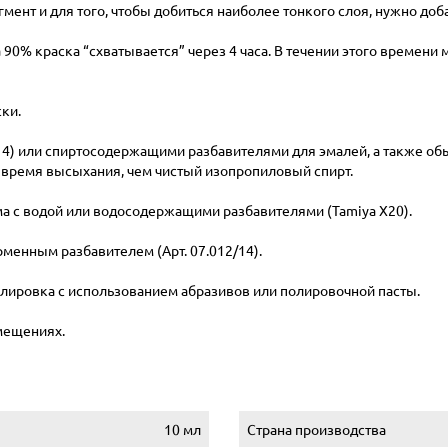
гмент и для того, чтобы добиться наиболее тонкого слоя, нужно доб
 90% краска “схватывается” через 4 часа. В течении этого времени
ки.
/14) или спиртосодержащими разбавителями для эмалей, а также о
 время высыхания, чем чистый изопропиловый спирт.
има с водой или водосодержащими разбавителями (Tamiya X20).
менным разбавителем (Арт. 07.012/14).
лировка с использованием абразивов или полировочной пасты.
мещениях.
10 мл
Страна производства