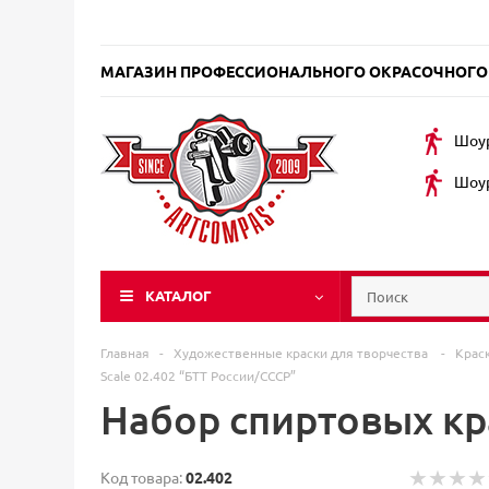
МАГАЗИН ПРОФЕССИОНАЛЬНОГО ОКРАСОЧНОГО
Шоур
Шоур
КАТАЛОГ
Главная
-
Художественные краски для творчества
-
Крас
Scale 02.402 “БТТ России/СССР”
Набор спиртовых кра
Код товара:
02.402