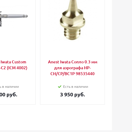
Iwata Custom
Anest Iwata Сопло 0.3 мм
Harder
-C2 (ICM 4002)
для аэрографа HP-
для ч
CH/CP/BC1P 98535440
ь в наличии
Есть в наличии
00 руб.
3 950 руб.
3