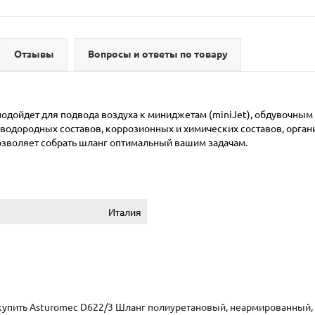
Отзывы
Вопросы и ответы по товару
одойдет для подвода воздуха к миниджетам (miniJet), обдувочным
еводородныx составов, коррозионных и химических составов, орган
озволяет собрать шланг оптимальный вашим задачам.
Италия
купить Asturomec D622/3 Шланг полиуретановый, неармированный, о