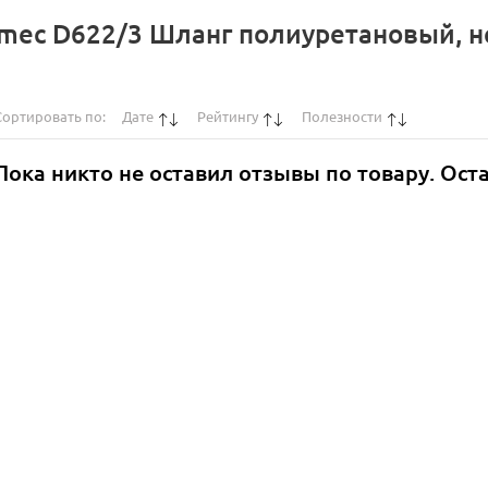
omec D622/3 Шланг полиуретановый, 
Сортировать по:
Дате
Рейтингу
Полезности
Пока никто не оставил отзывы по товару. Ост