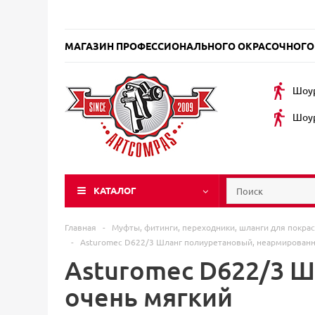
МАГАЗИН ПРОФЕССИОНАЛЬНОГО ОКРАСОЧНОГО
Шоур
Шоур
КАТАЛОГ
Главная
-
Муфты, фитинги, переходники, шланги для покра
-
Asturomec D622/3 Шланг полиуретановый, неармированн
Asturomec D622/3 
очень мягкий