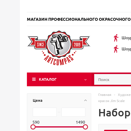
МАГАЗИН ПРОФЕССИОНАЛЬНОГО ОКРАСОЧНОГО
Шоур
Шоур
КАТАЛОГ
Главная
-
Художе
Цена
красок Jim Scale
Набор
590
1490