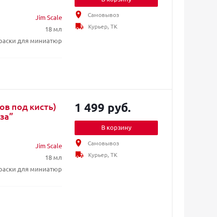
Самовывоз
Jim Scale
Курьер, ТК
18 мл
раски для миниатюр
1 499 руб.
в под кисть)
нза”
В корзину
Самовывоз
Jim Scale
Курьер, ТК
18 мл
раски для миниатюр