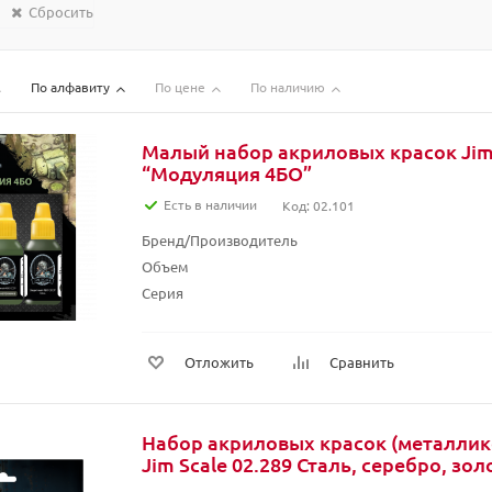
Сбросить
По алфавиту
По цене
По наличию
Малый набор акриловых красок Jim 
“Модуляция 4БО”
Есть в наличии
Код: 02.101
Бренд/Производитель
Объем
Серия
Отложить
Сравнить
Набор акриловых красок (металлико
Jim Scale 02.289 Сталь, серебро, зол