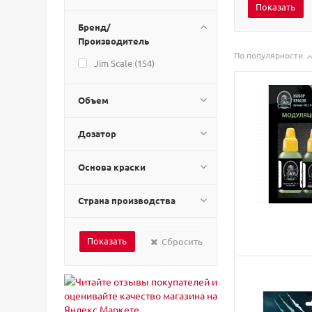
Бренд/
Производитель
По популярности
Jim Scale (
154
)
Объем
Дозатор
Основа краски
Страна производства
Сбросить