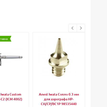
ставка
Iwata Custom
Anest Iwata Сопло 0.3 мм
Harder
-C2 (ICM 4002)
для аэрографа HP-
для ч
CH/CP/BC1P 98535440