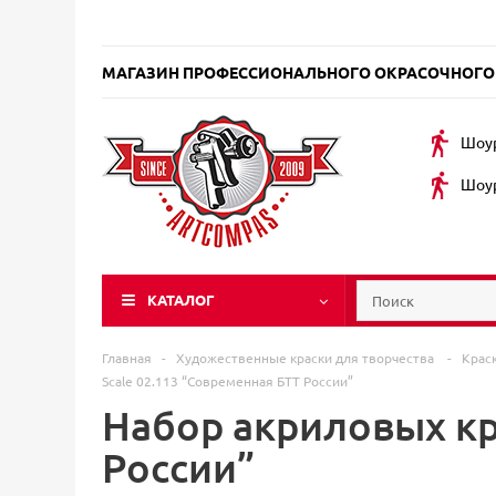
МАГАЗИН ПРОФЕССИОНАЛЬНОГО ОКРАСОЧНОГО
Шоур
Шоур
КАТАЛОГ
Главная
-
Художественные краски для творчества
-
Крас
Scale 02.113 “Современная БТТ России”
Набор акриловых кр
России”