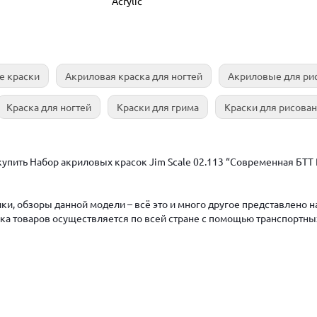
Acrylic
е краски
Акриловая краска для ногтей
Акриловые для ри
Краска для ногтей
Краски для грима
Краски для рисова
упить Набор акриловых красок Jim Scale 02.113 “Современная БТТ Р
ки, обзоры данной модели – всё это и много другое представлено 
авка товаров осуществляется по всей стране с помощью транспортны