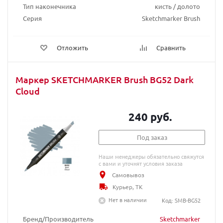
Тип наконечника
кисть / долото
Серия
Sketchmarker Brush
Отложить
Сравнить
Маркер SKETCHMARKER Brush BG52 Dark
Cloud
240 руб.
Под заказ
Наши менеджеры обязательно свяжутся
с вами и уточнят условия заказа
Самовывоз
Курьер, ТК
Нет в наличии
Код: SMB-BG52
Бренд/Производитель
Sketchmarker