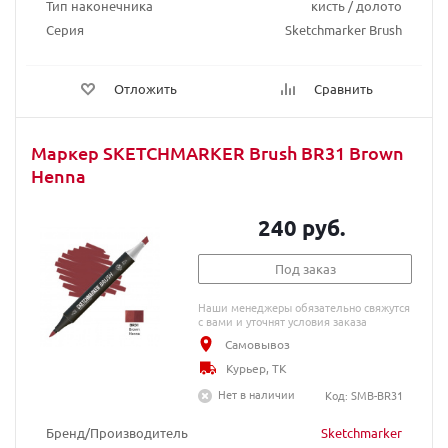
Тип наконечника
кисть / долото
Серия
Sketchmarker Brush
Отложить
Сравнить
Маркер SKETCHMARKER Brush BR31 Brown
Henna
240 руб.
Под заказ
Наши менеджеры обязательно свяжутся
с вами и уточнят условия заказа
Самовывоз
Курьер, ТК
Нет в наличии
Код: SMB-BR31
Бренд/Производитель
Sketchmarker