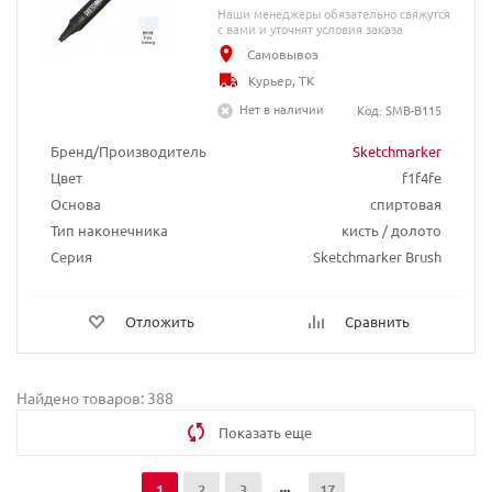
Наши менеджеры обязательно свяжутся
с вами и уточнят условия заказа
Самовывоз
Курьер, ТК
Нет в наличии
Код: SMB-B115
Бренд/Производитель
Sketchmarker
Цвет
f1f4fe
Основа
спиртовая
Тип наконечника
кисть / долото
Серия
Sketchmarker Brush
Отложить
Сравнить
Найдено товаров: 388
Показать еще
1
2
3
17