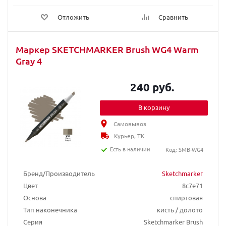
Отложить
Сравнить
Маркер SKETCHMARKER Brush WG4 Warm
Gray 4
240 руб.
В корзину
Самовывоз
Курьер, ТК
Есть в наличии
Код: SMB-WG4
Бренд/Производитель
Sketchmarker
Цвет
8c7e71
Основа
спиртовая
Тип наконечника
кисть / долото
Серия
Sketchmarker Brush