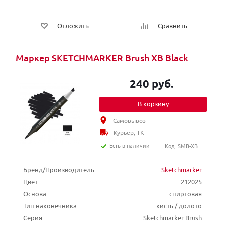
Отложить
Сравнить
Маркер SKETCHMARKER Brush XB Black
240 руб.
В корзину
Самовывоз
Курьер, ТК
Есть в наличии
Код: SMB-XB
Бренд/Производитель
Sketchmarker
Цвет
212025
Основа
спиртовая
Тип наконечника
кисть / долото
Серия
Sketchmarker Brush