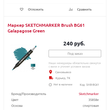
Отложить
Сравнить
Маркер SKETCHMARKER Brush BG61
Galapagose Green
240 руб.
Под заказ
Наши менеджеры обязательно свяжутся
с вами и уточнят условия заказа
Самовывоз
Курьер, ТК
Нет в наличии
Код: SMB-BG61
Бренд/Производитель
Sketchmarker
Цвет
35858e
Основа
спиртовая