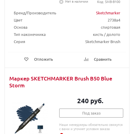
Нет в наличии
Код: SMB-B100
Бренд/Производитель
Sketchmarker
Цвет
2738a4
Основа
спиртовая
Тип наконечника
кисть / долото
Серия
Sketchmarker Brush
Отложить
Сравнить
Маркер SKETCHMARKER Brush B50 Blue
Storm
240 руб.
Под заказ
Наши менеджеры обязательно свяжутся
с вами и уточнят условия заказа