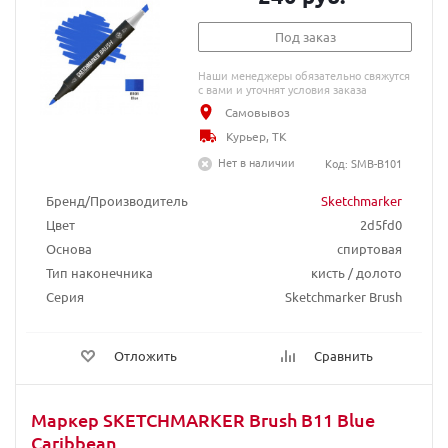
Под заказ
Наши менеджеры обязательно свяжутся
с вами и уточнят условия заказа
Самовывоз
Курьер, ТК
Нет в наличии
Код: SMB-B101
Бренд/Производитель
Sketchmarker
Цвет
2d5fd0
Основа
спиртовая
Тип наконечника
кисть / долото
Серия
Sketchmarker Brush
Отложить
Сравнить
Маркер SKETCHMARKER Brush B11 Blue
Caribbean