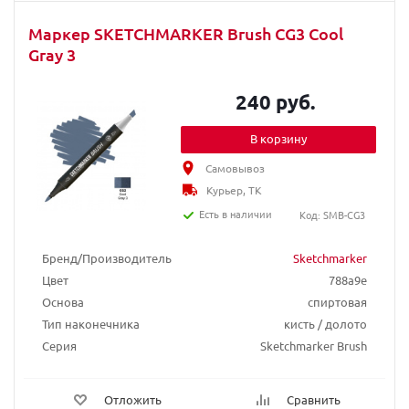
Маркер SKETCHMARKER Brush CG3 Cool
Gray 3
240 руб.
В корзину
Самовывоз
Курьер, ТК
Есть в наличии
Код: SMB-CG3
Бренд/Производитель
Sketchmarker
Цвет
788a9e
Основа
спиртовая
Тип наконечника
кисть / долото
Серия
Sketchmarker Brush
Отложить
Сравнить