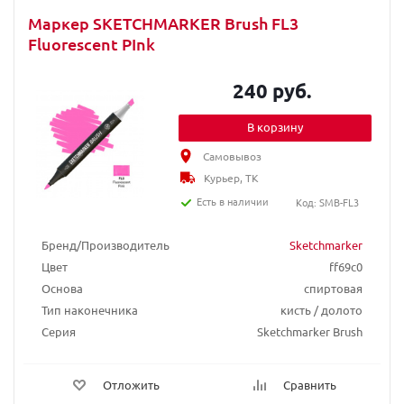
Маркер SKETCHMARKER Brush FL3
Fluorescent PInk
240 руб.
В корзину
Самовывоз
Курьер, ТК
Есть в наличии
Код: SMB-FL3
Бренд/Производитель
Sketchmarker
Цвет
ff69c0
Основа
спиртовая
Тип наконечника
кисть / долото
Серия
Sketchmarker Brush
Отложить
Сравнить