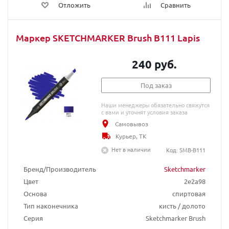
Отложить
Сравнить
Маркер SKETCHMARKER Brush B111 Lapis
240 руб.
Под заказ
Наши менеджеры обязательно свяжутся
с вами и уточнят условия заказа
Самовывоз
Курьер, ТК
Нет в наличии
Код: SMB-B111
Бренд/Производитель
Sketchmarker
Цвет
2e2a98
Основа
спиртовая
Тип наконечника
кисть / долото
Серия
Sketchmarker Brush