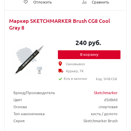
Отложить
Сравнить
Маркер SKETCHMARKER Brush CG8 Cool
Gray 8
240 руб.
В корзину
Самовывоз
Курьер, ТК
Есть в наличии
Код: SMB-CG8
Бренд/Производитель
Sketchmarker
Цвет
d5d8dd
Основа
спиртовая
Тип наконечника
кисть / долото
Серия
Sketchmarker Brush