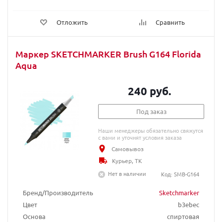
Отложить
Сравнить
Маркер SKETCHMARKER Brush G164 Florida
Aqua
240 руб.
Под заказ
Наши менеджеры обязательно свяжутся
с вами и уточнят условия заказа
Самовывоз
Курьер, ТК
Нет в наличии
Код: SMB-G164
Бренд/Производитель
Sketchmarker
Цвет
b3ebec
Основа
спиртовая