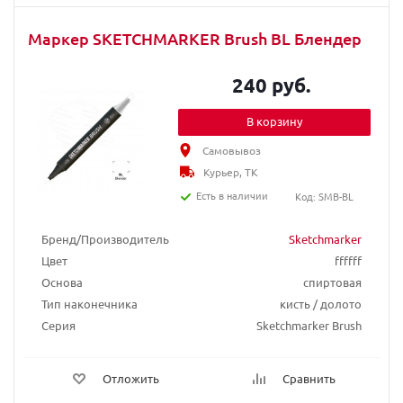
Маркер SKETCHMARKER Brush BL Блендер
240 руб.
В корзину
Самовывоз
Курьер, ТК
Есть в наличии
Код: SMB-BL
Бренд/Производитель
Sketchmarker
Цвет
ffffff
Основа
спиртовая
Тип наконечника
кисть / долото
Серия
Sketchmarker Brush
Отложить
Сравнить