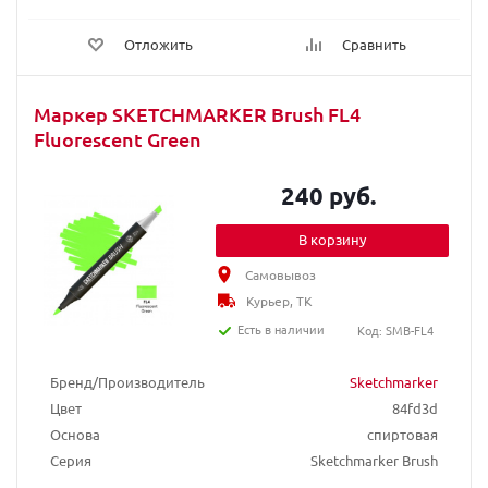
Отложить
Сравнить
Маркер SKETCHMARKER Brush FL4
Fluorescent Green
240 руб.
В корзину
Самовывоз
Курьер, ТК
Есть в наличии
Код: SMB-FL4
Бренд/Производитель
Sketchmarker
Цвет
84fd3d
Основа
спиртовая
Серия
Sketchmarker Brush