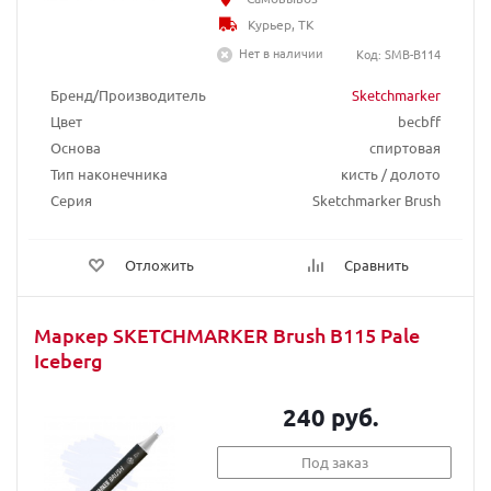
Курьер, ТК
Нет в наличии
Код: SMB-B114
Бренд/Производитель
Sketchmarker
Цвет
becbff
Основа
спиртовая
Тип наконечника
кисть / долото
Серия
Sketchmarker Brush
Отложить
Сравнить
Маркер SKETCHMARKER Brush B115 Pale
Iceberg
240 руб.
Под заказ