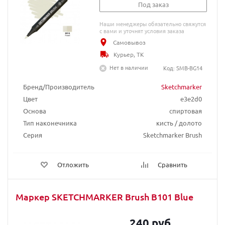
Под заказ
Наши менеджеры обязательно свяжутся
с вами и уточнят условия заказа
Самовывоз
Курьер, ТК
Нет в наличии
Код: SMB-BG14
Бренд/Производитель
Sketchmarker
Цвет
e3e2d0
Основа
спиртовая
Тип наконечника
кисть / долото
Серия
Sketchmarker Brush
Отложить
Сравнить
Маркер SKETCHMARKER Brush B101 Blue
240 руб.