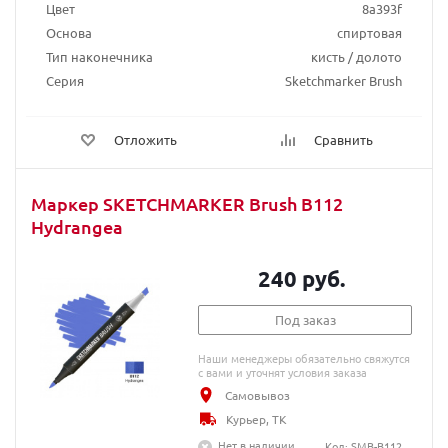
Цвет
8a393f
Основа
спиртовая
Тип наконечника
кисть / долото
Серия
Sketchmarker Brush
Отложить
Сравнить
Маркер SKETCHMARKER Brush B112
Hydrangea
240 руб.
Под заказ
Наши менеджеры обязательно свяжутся
с вами и уточнят условия заказа
Самовывоз
Курьер, ТК
Нет в наличии
Код: SMB-B112