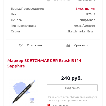
Бренд/Производитель
Sketchmarker
Цвет
5f75d2
Основа
спиртовая
Тип наконечника
кисть / долото
Серия
Sketchmarker Brush
Отложить
Сравнить
Маркер SKETCHMARKER Brush B114
Sapphire
240 руб.
Под заказ
Наши менеджеры обязательно свяжутся
с вами и уточнят условия заказа
Самовывоз