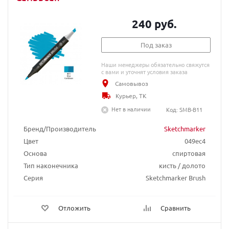
240 руб.
Под заказ
Наши менеджеры обязательно свяжутся
с вами и уточнят условия заказа
Самовывоз
Курьер, ТК
Нет в наличии
Код: SMB-B11
Бренд/Производитель
Sketchmarker
Цвет
049ec4
Основа
спиртовая
Тип наконечника
кисть / долото
Серия
Sketchmarker Brush
Отложить
Сравнить