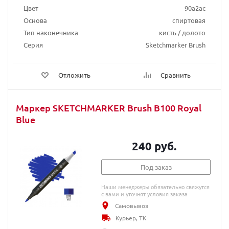
Цвет
90a2ac
Основа
спиртовая
Тип наконечника
кисть / долото
Серия
Sketchmarker Brush
Отложить
Сравнить
Маркер SKETCHMARKER Brush B100 Royal
Blue
240 руб.
Под заказ
Наши менеджеры обязательно свяжутся
с вами и уточнят условия заказа
Самовывоз
Курьер, ТК