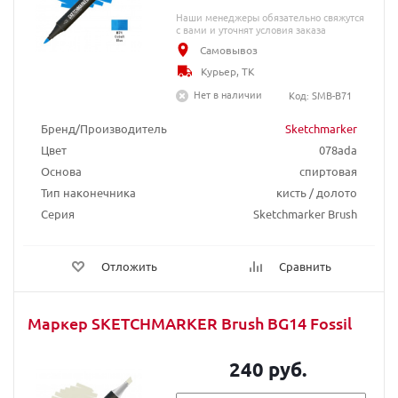
Наши менеджеры обязательно свяжутся
с вами и уточнят условия заказа
Самовывоз
Курьер, ТК
Нет в наличии
Код: SMB-B71
Бренд/Производитель
Sketchmarker
Цвет
078ada
Основа
спиртовая
Тип наконечника
кисть / долото
Серия
Sketchmarker Brush
Отложить
Сравнить
Маркер SKETCHMARKER Brush BG14 Fossil
240 руб.