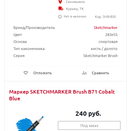
Самовывоз
Курьер, ТК
Нет в наличии
Код: SMB-B50
Бренд/Производитель
Sketchmarker
Цвет
283e55
Основа
спиртовая
Тип наконечника
кисть / долото
Серия
Sketchmarker Brush
Отложить
Сравнить
Маркер SKETCHMARKER Brush B71 Cobalt
Blue
240 руб.
Под заказ