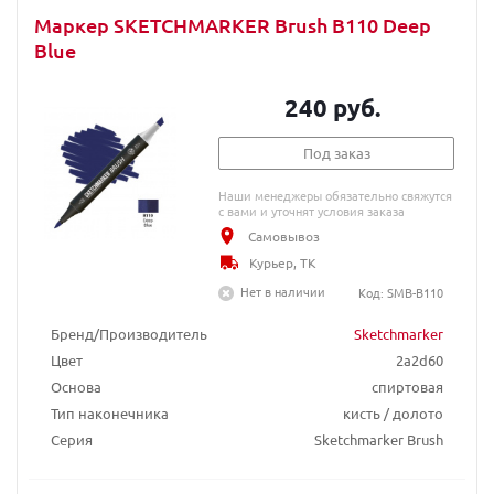
Маркер SKETCHMARKER Brush B110 Deep
Blue
240 руб.
Под заказ
Наши менеджеры обязательно свяжутся
с вами и уточнят условия заказа
Самовывоз
Курьер, ТК
Нет в наличии
Код: SMB-B110
Бренд/Производитель
Sketchmarker
Цвет
2a2d60
Основа
спиртовая
Тип наконечника
кисть / долото
Серия
Sketchmarker Brush