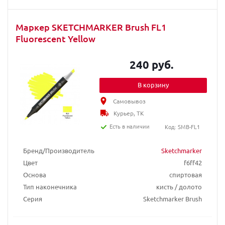
Маркер SKETCHMARKER Brush FL1
Fluorescent Yellow
240 руб.
В корзину
Самовывоз
Курьер, ТК
Есть в наличии
Код: SMB-FL1
Бренд/Производитель
Sketchmarker
Цвет
f6ff42
Основа
спиртовая
Тип наконечника
кисть / долото
Серия
Sketchmarker Brush