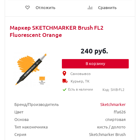
Отложить
Сравнить
Маркер SKETCHMARKER Brush FL2
Fluorescent Orange
240 руб.
В корзину
Самовывоз
Курьер, ТК
Есть в наличии
Код: SMB-FL2
Бренд/Производитель
Sketchmarker
Цвет
ffa626
Основа
спиртовая
Тип наконечника
кисть / долото
Серия
Sketchmarker Brush