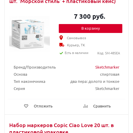
шт. 'Морской стиль' + пластиковый кейс)
7 300 руб.
В корзину
Самовывоз
Курьер, ТК
Есть в наличии
Код: SM-48SEA
Бренд/Производитель
Sketchmarker
Основа
спиртовая
Тип наконечника
два пера: долото и тонкое
Серия
Sketchmarker
Отложить
Сравнить
Набор маркеров Copic Ciao Love 20 шт. в
пластиковой упаковке