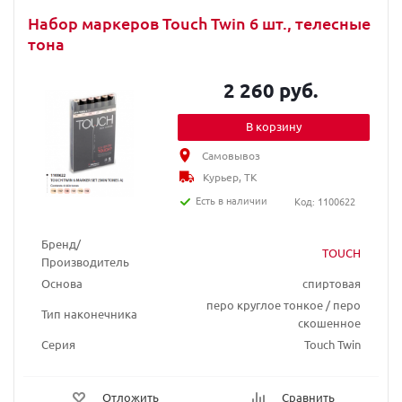
Набор маркеров Touch Twin 6 шт., телесные
тона
2 260 руб.
В корзину
Самовывоз
Курьер, ТК
Есть в наличии
Код: 1100622
Бренд/
TOUCH
Производитель
Основа
спиртовая
перо круглое тонкое / перо
Тип наконечника
скошенное
Серия
Touch Twin
Отложить
Сравнить