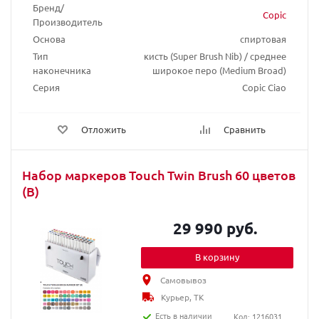
Бренд/
Copic
Производитель
Основа
спиртовая
Тип
кисть (Super Brush Nib) / среднее
наконечника
широкое перо (Medium Broad)
Серия
Copic Ciao
Отложить
Сравнить
Набор маркеров Touch Twin Brush 60 цветов
(B)
29 990 руб.
В корзину
Самовывоз
Курьер, ТК
Есть в наличии
Код: 1216031