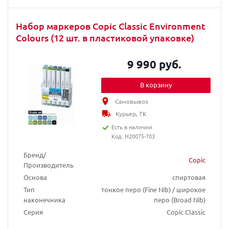
Набор маркеров Copic Classic Environment
Colours (12 шт. в пластиковой упаковке)
9 990 руб.
В корзину
Самовывоз
Курьер, ТК
Есть в наличии
Код: H20075-703
Бренд/
Copic
Производитель
Основа
спиртовая
Тип
тонкое перо (Fine Nib) / широкое
наконечника
перо (Broad Nib)
Серия
Copic Classic