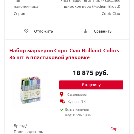
Тип
кисть (Super Brush Nib) / среднее
наконечника
широкое перо (Medium Broad)
Серия
Copic Ciao
Отложить
Сравнить
Набор маркеров Copic Ciao Brilliant Colors
36 шт. в пластиковой упаковке
18 875 руб.
В корзину
Самовывоз
Курьер, ТК
Есть в наличии
Код: H22075-436
Бренд/
Copic
Производитель