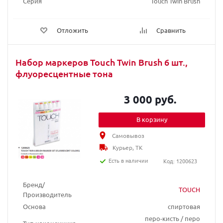
Серия
Touch Twin Brush
Отложить
Сравнить
Набор маркеров Touch Twin Brush 6 шт.,
флуоресцентные тона
3 000 руб.
В корзину
Самовывоз
Курьер, ТК
Есть в наличии
Код: 1200623
Бренд/
TOUCH
Производитель
Основа
спиртовая
перо-кисть / перо