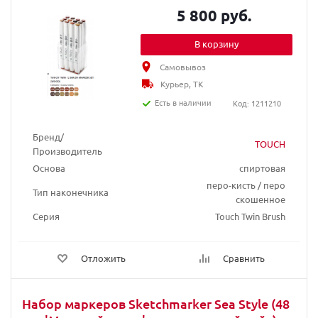
5 800 руб.
В корзину
Самовывоз
Курьер, ТК
Есть в наличии
Код: 1211210
Бренд/
TOUCH
Производитель
Основа
спиртовая
перо-кисть / перо
Тип наконечника
скошенное
Серия
Touch Twin Brush
Отложить
Сравнить
Набор маркеров Sketchmarker Sea Style (48