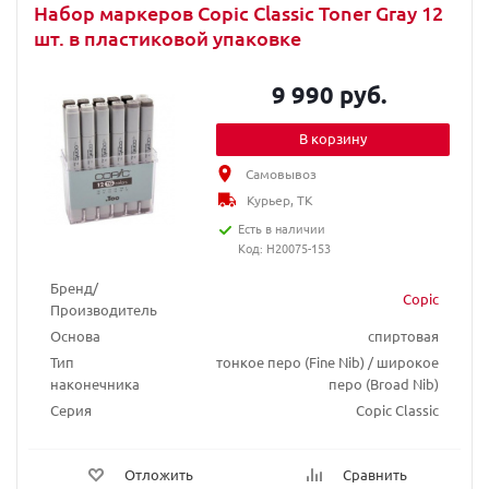
Набор маркеров Copic Classic Toner Gray 12
шт. в пластиковой упаковке
9 990 руб.
В корзину
Самовывоз
Курьер, ТК
Есть в наличии
Код: H20075-153
Бренд/
Copic
Производитель
Основа
спиртовая
Тип
тонкое перо (Fine Nib) / широкое
наконечника
перо (Broad Nib)
Серия
Copic Classic
Отложить
Сравнить