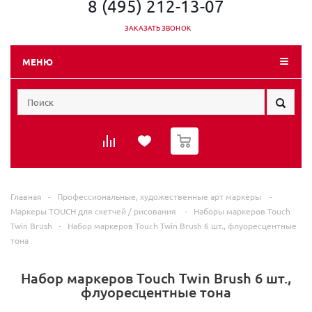
8 (495) 212-13-07
ЗАКАЗАТЬ ЗВОНОК
МЕНЮ
0
Главная
-
Профессиональные, художественные арт маркеры
-
Маркеры TOUCH для скетчей / рисования
-
Наборы маркеров Touch
Twin Brush
-
Набор маркеров Touch Twin Brush 6 шт., флуоресцентные
тона
Набор маркеров Touch Twin Brush 6 шт.,
флуоресцентные тона