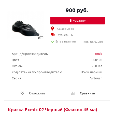
900 руб.
В корзину
Самовывоз
Курьер, ТК
Есть в наличии
Код: US-02-250
Бренд/Производитель
Exmix
Цвет
000102
Объем
250 мл
Код оттенка по производителю
US-02 черный
Серия
Airbrush
Отложить
Сравнить
Краска Exmix 02 Черный (Флакон 45 мл)