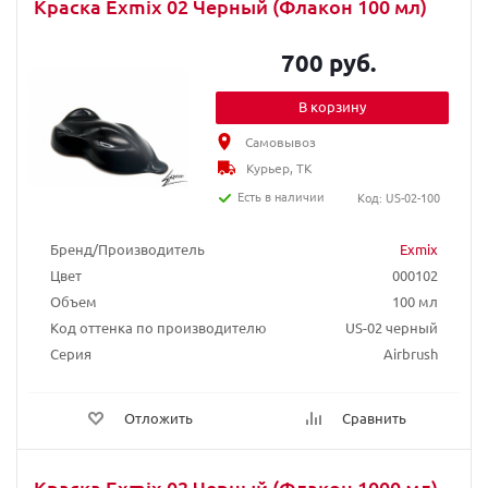
Краска Exmix 02 Черный (Флакон 100 мл)
700 руб.
В корзину
Самовывоз
Курьер, ТК
Есть в наличии
Код: US-02-100
Бренд/Производитель
Exmix
Цвет
000102
Объем
100 мл
Код оттенка по производителю
US-02 черный
Серия
Airbrush
Отложить
Сравнить
Краска Exmix 02 Черный (Флакон 1000 мл)