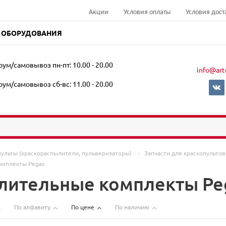
Акции
Условия оплаты
Условия дост
 ОБОРУДОВАНИЯ
ум/самовывоз пн-пт: 10.00 - 20.00
info@art
ум/самовывоз сб-вс: 11.00 - 20.00
пульты (краскораспылители, пульверизаторы)
-
Запчасти для краскопульто
омплекты Pegas
лительные комплекты Pe
По алфавиту
По цене
По наличию