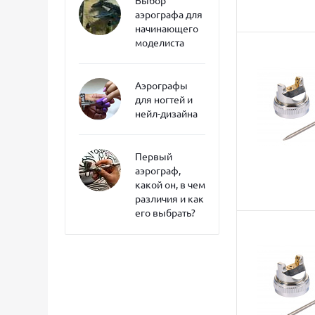
Выбор
аэрографа для
начинающего
моделиста
Аэрографы
для ногтей и
нейл-дизайна
Первый
аэрограф,
какой он, в чем
различия и как
его выбрать?