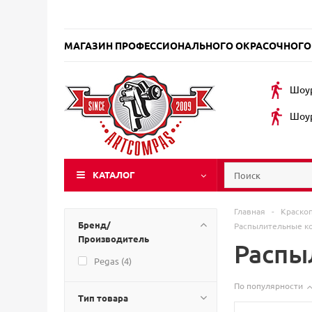
МАГАЗИН ПРОФЕССИОНАЛЬНОГО ОКРАСОЧНОГО
Шоур
Шоур
КАТАЛОГ
Главная
-
Краско
Бренд/
Распылительные к
Производитель
Распы
Pegas (
4
)
По популярности
Тип товара