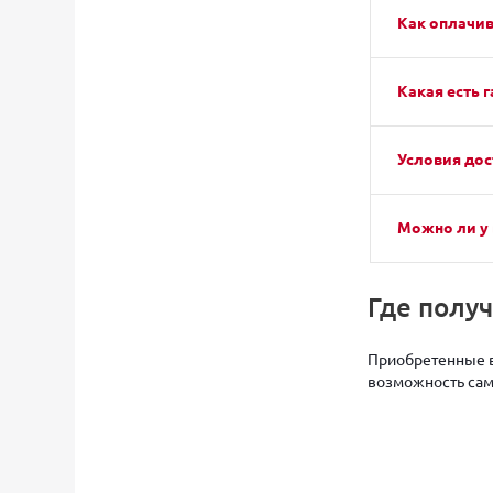
Как оплачив
Какая есть г
Условия дос
Можно ли у 
Где полу
Приобретенные в
возможность само