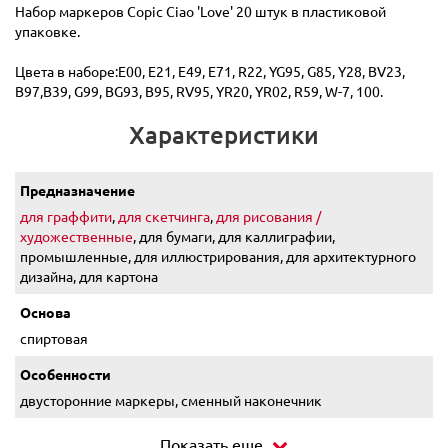
Набор маркеров Copic Ciao 'Love' 20 штук в пластиковой
упаковке.
Цвета в наборе:E00, E21, E49, E71, R22, YG95, G85, Y28, BV23,
B97,B39, G99, BG93, B95, RV95, YR20, YR02, R59, W-7, 100.
Характеристики
Предназначение
для граффити
,
для скетчинга
,
для рисования /
художественные
, для бумаги, для каллиграфии,
промышленные, для иллюстрирования, для архитектурного
дизайна, для картона
Основа
спиртовая
Особенности
двусторонние маркеры, сменный наконечник
Показать еще