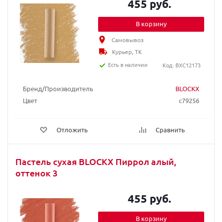
455 руб.
В корзину
Самовывоз
Курьер, ТК
Есть в наличии
Код: BXC12173
Бренд/Производитель
BLOCKX
Цвет
c79256
Отложить
Сравнить
Пастель сухая BLOCKX Пиррол алый,
оттенок 3
455 руб.
В корзину