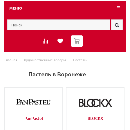
МЕНЮ
0
Главная
-
Художественные товары
-
Пастель
Пастель в Воронеже
PanPastel
BLOCKX