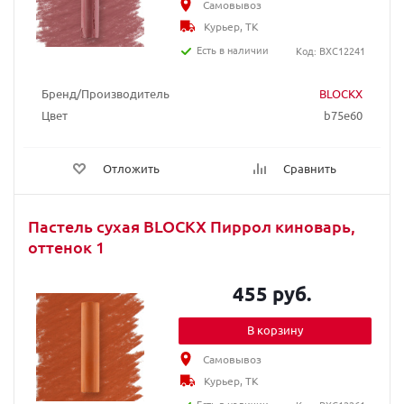
Самовывоз
Курьер, ТК
Есть в наличии
Код: BXC12241
Бренд/Производитель
BLOCKX
Цвет
b75e60
Отложить
Сравнить
Пастель сухая BLOCKX Пиррол киноварь,
оттенок 1
455 руб.
В корзину
Самовывоз
Курьер, ТК