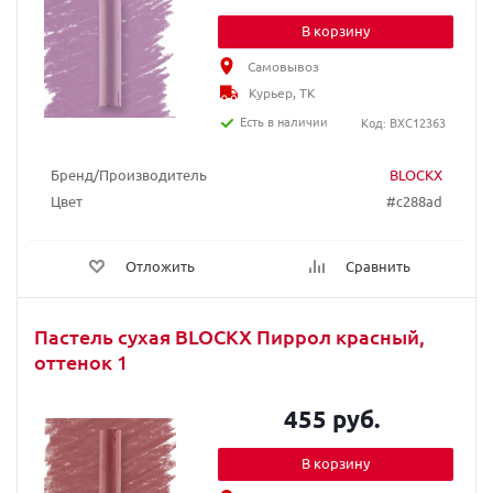
В корзину
Самовывоз
Курьер, ТК
Есть в наличии
Код: BXC12363
Бренд/Производитель
BLOCKX
Цвет
#c288ad
Отложить
Сравнить
Пастель сухая BLOCKX Пиррол красный,
оттенок 1
455 руб.
В корзину