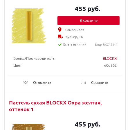
455 руб.
В корзину
Самовывоз
Курьер, ТК
Есть в наличии
Код: BXC12111
Бренд/Производитель
BLOCKX
Цвет
e0d562
Отложить
Сравнить
Пастель сухая BLOCKX Охра желтая,
оттенок 1
455 руб.