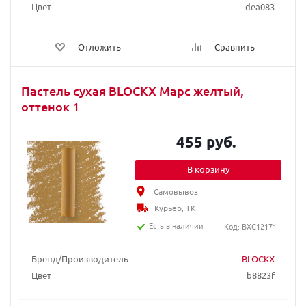
Цвет
dea083
Отложить
Сравнить
Пастель сухая BLOCKX Марс желтый,
оттенок 1
455 руб.
В корзину
Самовывоз
Курьер, ТК
Есть в наличии
Код: BXC12171
Бренд/Производитель
BLOCKX
Цвет
b8823f