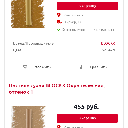
В корзину
Самовывоз
Курьер, ТК
Есть в наличии
Код: BXC12141
Бренд/Производитель
BLOCKX
Цвет
9d6e2d
Отложить
Сравнить
Пастель сухая BLOCKX Охра телесная,
оттенок 1
455 руб.
В корзину
Самовывоз