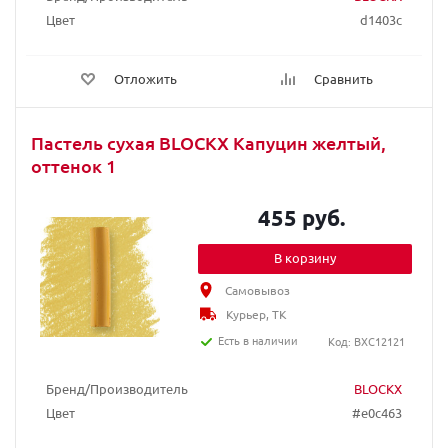
Цвет
d1403c
Отложить
Сравнить
Пастель сухая BLOCKX Капуцин желтый,
оттенок 1
455 руб.
В корзину
Самовывоз
Курьер, ТК
Есть в наличии
Код: BXC12121
Бренд/Производитель
BLOCKX
Цвет
#e0c463