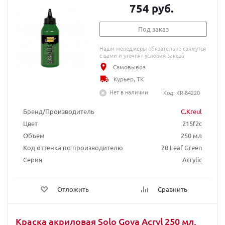
754 руб.
Под заказ
Наши менеджеры обязательно свяжутся
с вами и уточнят условия заказа
Самовывоз
Курьер, ТК
Нет в наличии
Код: KR-84220
Бренд/Производитель
C.Kreul
Цвет
215f2c
Объем
250 мл
Код оттенка по производителю
20 Leaf Green
Серия
Acrylic
Отложить
Сравнить
Краска акриловая Solo Goya Acryl 250 мл,