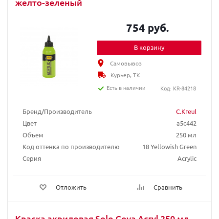
желто-зеленый
754 руб.
В корзину
Самовывоз
Курьер, ТК
Есть в наличии
Код: KR-84218
Бренд/Производитель
C.Kreul
Цвет
a5c442
Объем
250 мл
Код оттенка по производителю
18 Yellowish Green
Серия
Acrylic
Отложить
Сравнить
Краска акриловая Solo Goya Acryl 250 мл,