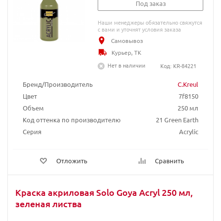
Под заказ
Наши менеджеры обязательно свяжутся
с вами и уточнят условия заказа
Самовывоз
Курьер, ТК
Нет в наличии
Код: KR-84221
Бренд/Производитель
C.Kreul
Цвет
7f8150
Объем
250 мл
Код оттенка по производителю
21 Green Earth
Серия
Acrylic
Отложить
Сравнить
Краска акриловая Solo Goya Acryl 250 мл,
зеленая листва