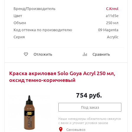
Бренд/Производитель
C.Kreul
Цвет
a11d5e
Объем
250 мл
Код оттенка по производителю
09 Magenta
Серия
Acrylic
Отложить
Сравнить
Краска акриловая Solo Goya Acryl 250 мл,
оксид темно-коричневый
754 руб.
Под заказ
Наши менеджеры обязательно свяжутся
с вами и уточнят условия заказа
Самовывоз