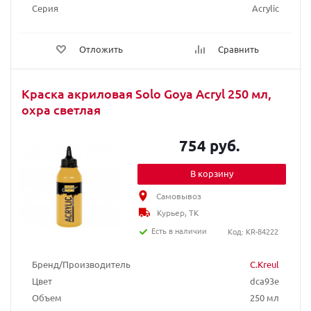
Серия
Acrylic
Отложить
Сравнить
Краска акриловая Solo Goya Acryl 250 мл,
охра светлая
754 руб.
В корзину
Самовывоз
Курьер, ТК
Есть в наличии
Код: KR-84222
Бренд/Производитель
C.Kreul
Цвет
dca93e
Объем
250 мл