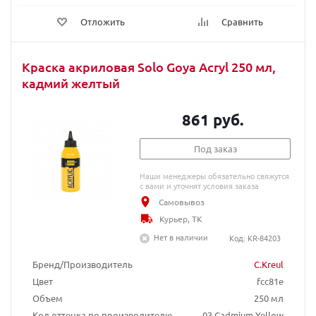
Отложить
Сравнить
Краска акриловая Solo Goya Acryl 250 мл,
кадмий желтый
861 руб.
Под заказ
Наши менеджеры обязательно свяжутся
с вами и уточнят условия заказа
Самовывоз
Курьер, ТК
Нет в наличии
Код: KR-84203
Бренд/Производитель
C.Kreul
Цвет
fcc81e
Объем
250 мл
Код оттенка по производителю
03 Cadmium Yellow