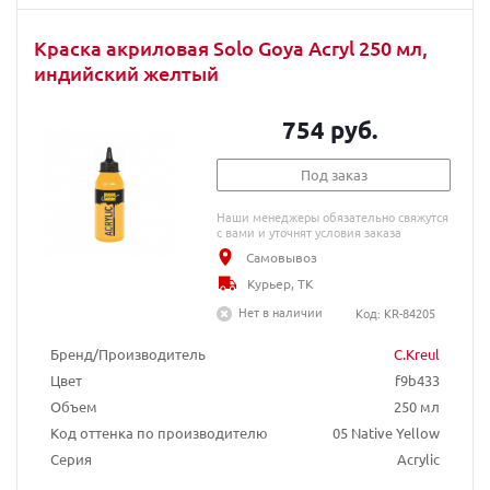
Краска акриловая Solo Goya Acryl 250 мл,
индийский желтый
754 руб.
Под заказ
Наши менеджеры обязательно свяжутся
с вами и уточнят условия заказа
Самовывоз
Курьер, ТК
Нет в наличии
Код: KR-84205
Бренд/Производитель
C.Kreul
Цвет
f9b433
Объем
250 мл
Код оттенка по производителю
05 Native Yellow
Серия
Acrylic