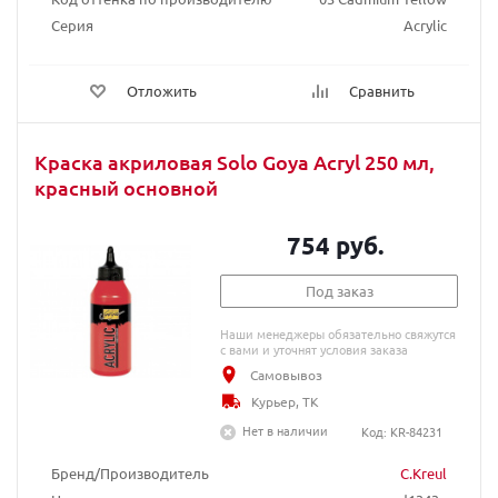
Серия
Acrylic
Отложить
Сравнить
Краска акриловая Solo Goya Acryl 250 мл,
красный основной
754 руб.
Под заказ
Наши менеджеры обязательно свяжутся
с вами и уточнят условия заказа
Самовывоз
Курьер, ТК
Нет в наличии
Код: KR-84231
Бренд/Производитель
C.Kreul