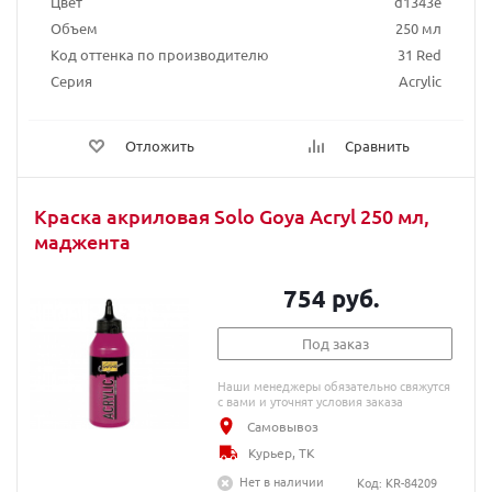
Цвет
d1343e
Объем
250 мл
Код оттенка по производителю
31 Red
Серия
Acrylic
Отложить
Сравнить
Краска акриловая Solo Goya Acryl 250 мл,
маджента
754 руб.
Под заказ
Наши менеджеры обязательно свяжутся
с вами и уточнят условия заказа
Самовывоз
Курьер, ТК
Нет в наличии
Код: KR-84209