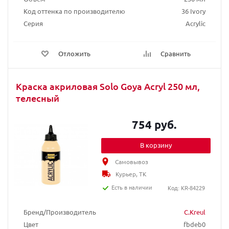
Код оттенка по производителю
36 Ivory
Серия
Acrylic
Отложить
Сравнить
Краска акриловая Solo Goya Acryl 250 мл,
телесный
754 руб.
В корзину
Самовывоз
Курьер, ТК
Есть в наличии
Код: KR-84229
Бренд/Производитель
C.Kreul
Цвет
fbdeb0