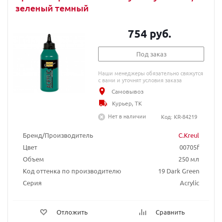
зеленый темный
754 руб.
Под заказ
Наши менеджеры обязательно свяжутся
с вами и уточнят условия заказа
Самовывоз
Курьер, ТК
Нет в наличии
Код: KR-84219
Бренд/Производитель
C.Kreul
Цвет
00705f
Объем
250 мл
Код оттенка по производителю
19 Dark Green
Серия
Acrylic
Отложить
Сравнить