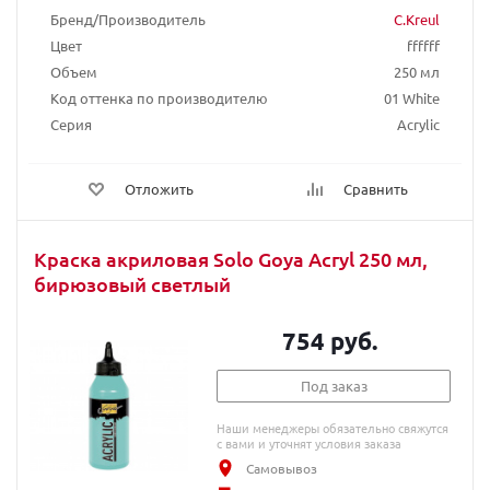
Бренд/Производитель
C.Kreul
Цвет
ffffff
Объем
250 мл
Код оттенка по производителю
01 White
Серия
Acrylic
Отложить
Сравнить
Краска акриловая Solo Goya Acryl 250 мл,
бирюзовый светлый
754 руб.
Под заказ
Наши менеджеры обязательно свяжутся
с вами и уточнят условия заказа
Самовывоз