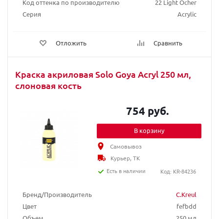
Код оттенка по производителю
22 Light Ocher
Серия
Acrylic
Отложить
Сравнить
Краска акриловая Solo Goya Acryl 250 мл,
слоновая кость
754 руб.
В корзину
Самовывоз
Курьер, ТК
Есть в наличии
Код: KR-84236
Бренд/Производитель
C.Kreul
Цвет
fefbdd
Объем
250 мл