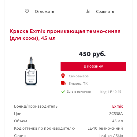
Отложить
Сравнить
Краска Exmix проникающая темно-синяя
(для кожи), 45 мл
450 руб.
В корзину
Самовывоз
Курьер, ТК
Есть в наличии
Код: LE-10-45
Бренд/Производитель
Exmix
Цвет
2C538A
Объем
45 мл
Код оттенка по производителю
LE-10 Темно-синий
Серия
Leather / Skin