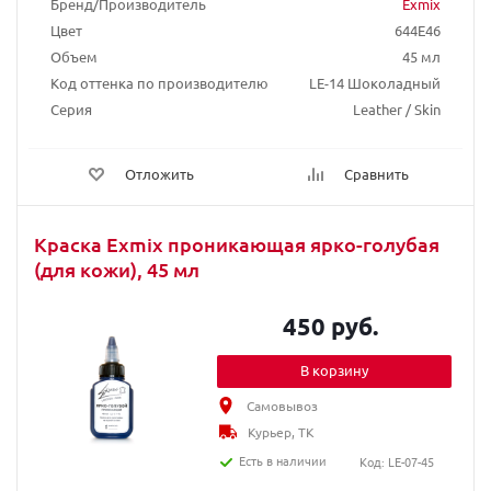
Бренд/Производитель
Exmix
Цвет
644E46
Объем
45 мл
Код оттенка по производителю
LE-14 Шоколадный
Серия
Leather / Skin
Отложить
Сравнить
Краска Exmix проникающая ярко-голубая
(для кожи), 45 мл
450 руб.
В корзину
Самовывоз
Курьер, ТК
Есть в наличии
Код: LE-07-45