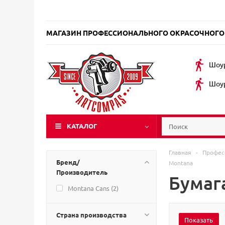
МАГАЗИН ПРОФЕССИОНАЛЬНОГО ОКРАСОЧНОГО
Шоур
Шоур
КАТАЛОГ
Главная
-
Профес
Бренд/
Montana
Производитель
Бумаг
Montana Cans (
2
)
Страна производства