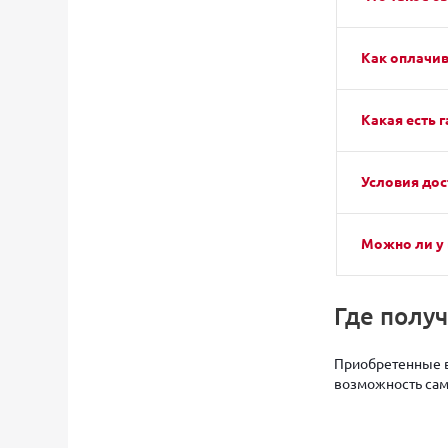
Как оплачив
Какая есть г
Условия дос
Можно ли у 
Где полу
Приобретенные в
возможность само