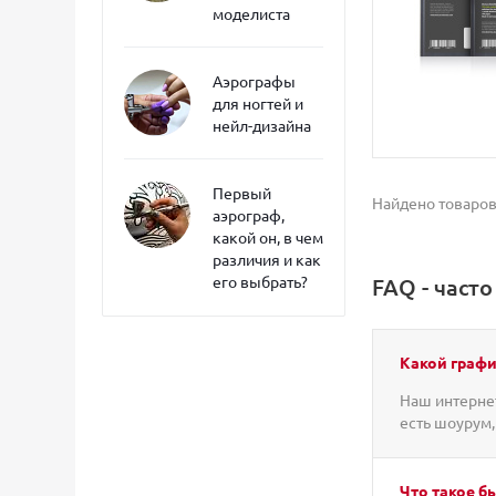
моделиста
Аэрографы
для ногтей и
нейл-дизайна
Первый
Найдено товаров
аэрограф,
какой он, в чем
различия и как
его выбрать?
FAQ - част
Какой графи
Наш интернет
есть шоурум,
Что такое б