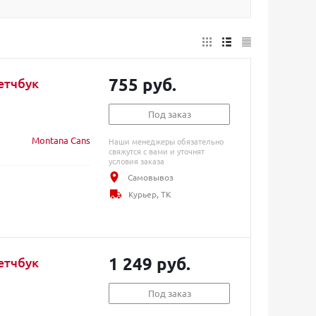
755 руб.
етчбук
Под заказ
Montana Cans
Наши менеджеры обязательно
свяжутся с вами и уточнят
условия заказа
Самовывоз
Курьер, ТК
1 249 руб.
етчбук
Под заказ