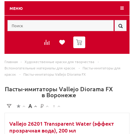
МЕНЮ
0
Главная
-
Художественные краски для творчества
-
Вспомогательные материалы для красок
-
Пасты-имитаторы для
красок
-
Пасты-имитаторы Vallejo Diorama FX
Пасты-имитаторы Vallejo Diorama FX
в Воронеже
Vallejo 26201 Transparent Water (эффект
прозрачная вода), 200 мл