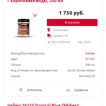
– коричневая вода), 200 мл
1 750 руб.
В корзину
Самовывоз
Курьер, ТК
Есть в наличии
Код: 26222
Бренд/Производитель
Vallejo
Цвет
93745F
Объем
200 мл
Код оттенка по производителю
26.222 Brown Water
Серия
Diorama FX
Отложить
Сравнить
Vallejo 26223 Tropical Blue (Эффект