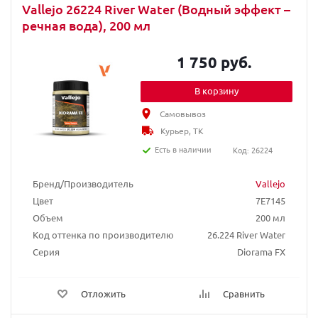
Vallejo 26224 River Water (Водный эффект –
речная вода), 200 мл
1 750 руб.
В корзину
Самовывоз
Курьер, ТК
Есть в наличии
Код: 26224
Бренд/Производитель
Vallejo
Цвет
7E7145
Объем
200 мл
Код оттенка по производителю
26.224 River Water
Серия
Diorama FX
Отложить
Сравнить