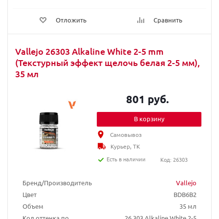
Отложить
Сравнить
Vallejo 26303 Alkaline White 2-5 mm
(Текстурный эффект щелочь белая 2-5 мм),
35 мл
801 руб.
В корзину
Самовывоз
Курьер, ТК
Есть в наличии
Код: 26303
Бренд/Производитель
Vallejo
Цвет
BDB6B2
Объем
35 мл
Код оттенка по
26.303 Alkaline White 2-5