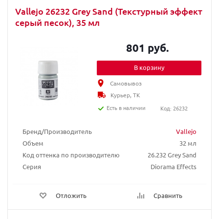
Vallejo 26232 Grey Sand (Текстурный эффект
серый песок), 35 мл
801 руб.
В корзину
Самовывоз
Курьер, ТК
Есть в наличии
Код: 26232
Бренд/Производитель
Vallejo
Объем
32 мл
Код оттенка по производителю
26.232 Grey Sand
Серия
Diorama Effects
Отложить
Сравнить