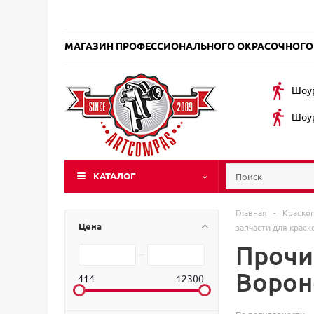
МАГАЗИН ПРОФЕССИОНАЛЬНОГО ОКРАСОЧНОГО
Шоур
Шоур
КАТАЛОГ
Главная
-
Краско
Цена
запчасти для крас
Прочи
Воро
414
12300