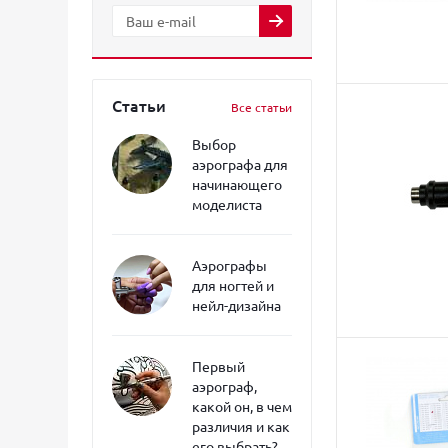
Статьи
Все статьи
Выбор
аэрографа для
начинающего
моделиста
Аэрографы
для ногтей и
нейл-дизайна
Первый
аэрограф,
какой он, в чем
различия и как
его выбрать?