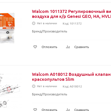
Walcom 1011372 Регулировочный ви
воздуха для к/р Genesi GEO, HA, HVL
Нет в наличии
Код: 1011372
Бренд/Производитель
Отложить
Сравнить
Walcom A018012 Воздушный клапан
краскопультов Slim
Нет в наличии
Код: A018012
Бренд/Производитель
Отложить
Сравнить