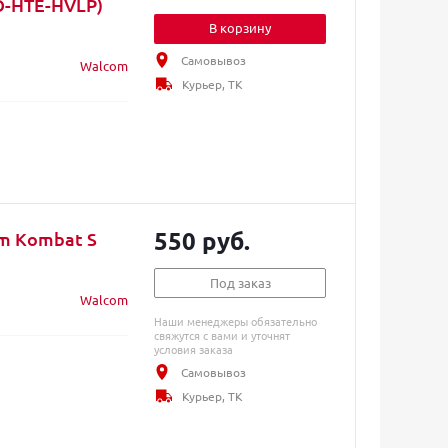
EO-HTE-HVLP)
В корзину
Самовывоз
Walcom
Курьер, ТК
550 руб.
im Kombat S
Под заказ
Walcom
Наши менеджеры обязательно
свяжутся с вами и уточнят
условия заказа
Самовывоз
Курьер, ТК