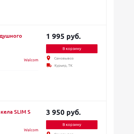
1 995 руб.
здушного
В корзину
Самовывоз
Walcom
Курьер, ТК
3 950 руб.
кела SLIM S
В корзину
Walcom