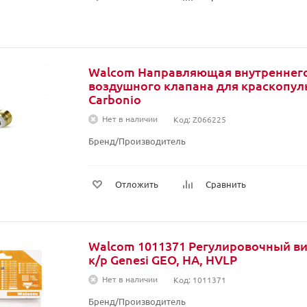
Walcom Направляющая внутреннег
воздушного клапана для краскопул
Carbonio
Нет в наличии
Код: Z066225
Бренд/Производитель
Отложить
Сравнить
Walcom 1011371 Регулировочный ви
к/р Genesi GEO, HA, HVLP
Нет в наличии
Код: 1011371
Бренд/Производитель