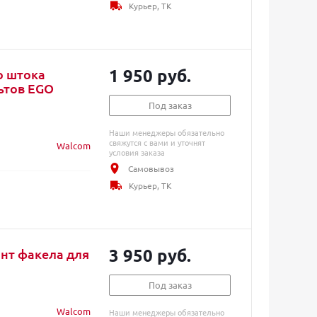
Курьер, ТК
1 950 руб.
о штока
ьтов EGO
Под заказ
Наши менеджеры обязательно
свяжутся с вами и уточнят
Walcom
условия заказа
Самовывоз
Курьер, ТК
3 950 руб.
нт факела для
Под заказ
Walcom
Наши менеджеры обязательно