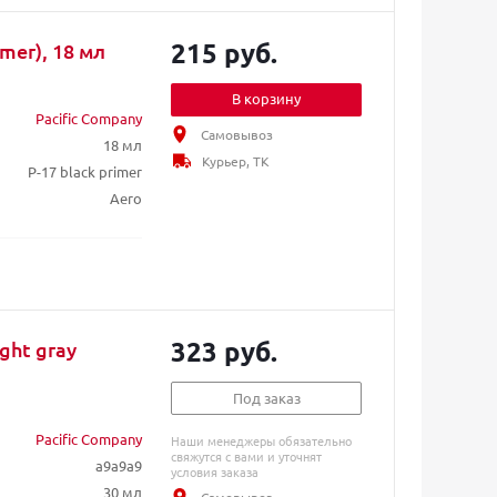
215 руб.
imer), 18 мл
В корзину
Pacific Company
Самовывоз
18 мл
Курьер, ТК
P-17 black primer
Aero
323 руб.
ight gray
Под заказ
Pacific Company
Наши менеджеры обязательно
свяжутся с вами и уточнят
a9a9a9
условия заказа
30 мл