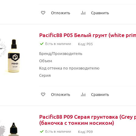
Отложить
Сравнить
Pacific88 P05 Белый грунт (white pri
Есть в наличии
Код: P05
Бренд/Производитель
Объем
Код оттенка по производителю
Серия
Отложить
Сравнить
Pacific88 P09 Серая грунтовка (Grey p
(баночка с тонким носиком)
Есть в наличии
Код: P09