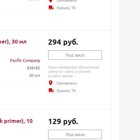
Самовывоз
Курьер, ТК
294 руб.
er), 30 мл
Под заказ
Pacific Company
Наши менеджеры обязательно
838182
свяжутся с вами и уточнят
30 мл
условия заказа
Самовывоз
Курьер, ТК
129 руб.
k primer), 10
Под заказ