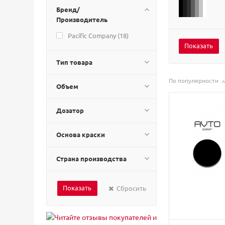
Бренд/
Производитель
Pacific Company (
18
)
Тип товара
По популярности
Объем
Дозатор
Основа краски
Страна производства
Сбросить