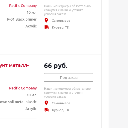
Pacific Company
Наши менеджеры обязательно
свяжутся с вами и уточнят
10 мл
условия заказа
P-01 Black primer
Самовывоз
Acrylic
Курьер, ТК
66 руб.
унт металл-
Под заказ
Pacific Company
Наши менеджеры обязательно
свяжутся с вами и уточнят
10 мл
условия заказа
own soil metal plastic
Самовывоз
Acrylic
Курьер, ТК