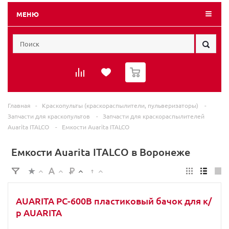
МЕНЮ
0
Главная
-
Краскопульты (краскораспылители, пульверизаторы)
-
Запчасти для краскопультов
-
Запчасти для краскораспылителей
Auarita ITALCO
-
Емкости Auarita ITALCO
Емкости Auarita ITALCO в Воронеже
AUARITA PC-600B пластиковый бачок для к/
р AUARITA