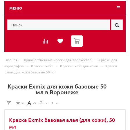
МЕНЮ
0
Главная
-
Художественные краски для творчества
-
Краски для
аэрографов
-
Краски Exmix
-
Краски Exmix для кожи
-
Краски
Exmix для кожи базовые 50 мл
Краски Exmix для кожи базовые 50
мл в Воронеже
Краска Exmix базовая алая (для кожи), 50
мл