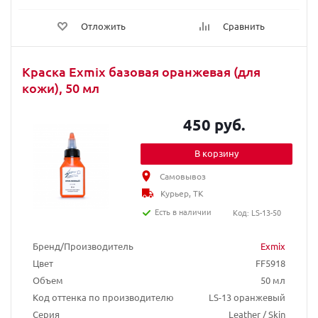
Отложить
Сравнить
Краска Exmix базовая оранжевая (для
кожи), 50 мл
450 руб.
В корзину
Самовывоз
Курьер, ТК
Есть в наличии
Код: LS-13-50
Бренд/Производитель
Exmix
Цвет
FF5918
Объем
50 мл
Код оттенка по производителю
LS-13 оранжевый
Серия
Leather / Skin