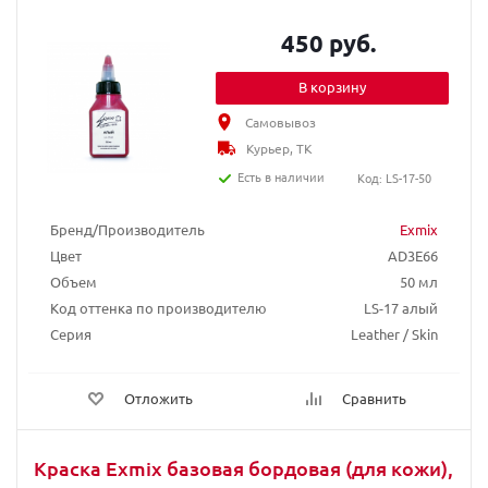
450 руб.
В корзину
Самовывоз
Курьер, ТК
Есть в наличии
Код: LS-17-50
Бренд/Производитель
Exmix
Цвет
AD3E66
Объем
50 мл
Код оттенка по производителю
LS-17 алый
Серия
Leather / Skin
Отложить
Сравнить
Краска Exmix базовая бордовая (для кожи),