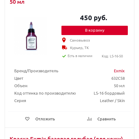
50 мл
450 руб.
В корзину
Самовывоз
Курьер, ТК
Есть в наличии
Код: LS-16-50
Бренд/Производитель
Exmix
Цвет
632C58
Объем
50 мл
Код оттенка по производителю
LS-16 бордовый
Серия
Leather / Skin
Отложить
Сравнить
Краска Exmix базовая голубая (для кожи),