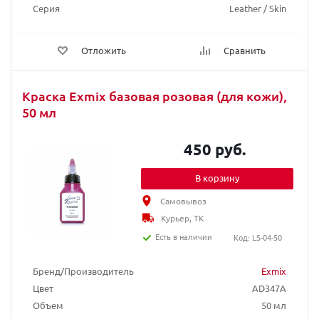
Серия
Leather / Skin
Отложить
Сравнить
Краска Exmix базовая розовая (для кожи),
50 мл
450 руб.
В корзину
Самовывоз
Курьер, ТК
Есть в наличии
Код: LS-04-50
Бренд/Производитель
Exmix
Цвет
AD347A
Объем
50 мл