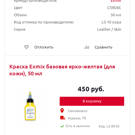
Бренд/Производитель
Exmix
Цвет
C59D4C
Объем
50 мл
Код оттенка по производителю
LS-10 охра
Серия
Leather / Skin
Отложить
Сравнить
Краска Exmix базовая ярко-желтая (для
кожи), 50 мл
450 руб.
В корзину
Самовывоз
Курьер, ТК
Есть в наличии
Код: LS-08-50