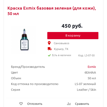
Краска Exmix базовая зеленая (для кожи),
50 мл
450 руб.
В корзину
Самовывоз
Курьер, ТК
Есть в наличии
Код: LS-07-50
Бренд/Производитель
Exmix
Цвет
6EA4AA
Объем
50 мл
Код оттенка по производителю
LS-07 зеленый
Серия
Leather / Skin
Отложить
Сравнить