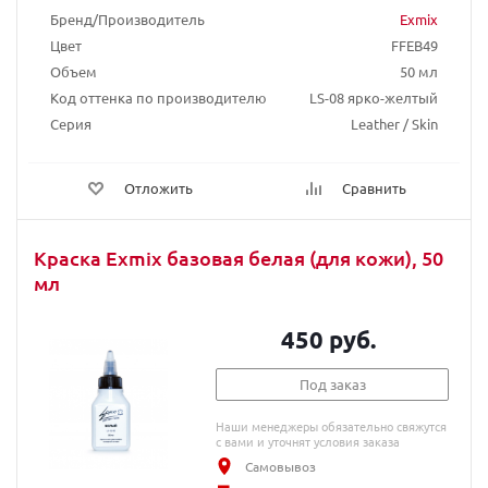
Бренд/Производитель
Exmix
Цвет
FFEB49
Объем
50 мл
Код оттенка по производителю
LS-08 ярко-желтый
Серия
Leather / Skin
Отложить
Сравнить
Краска Exmix базовая белая (для кожи), 50
мл
450 руб.
Под заказ
Наши менеджеры обязательно свяжутся
с вами и уточнят условия заказа
Самовывоз