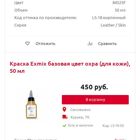
Цвет
84525F
Объем
50 мл
Код оттенка по производителю
LS-18 кирпичный
Серия
Leather / Skin
Отложить
Сравнить
Краска Exmix базовая цвет охра (для кожи),
50 мл
450 руб.
В корзину
Самовывоз
Курьер, ТК
Есть в наличии
Код: LS-10-50