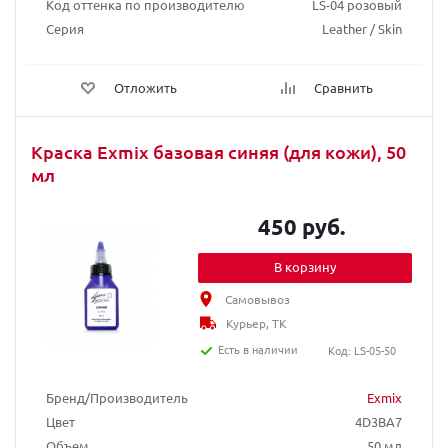
Код оттенка по производителю
LS-04 розовый
Серия
Leather / Skin
Отложить
Сравнить
Краска Exmix базовая синяя (для кожи), 50
мл
450 руб.
В корзину
Самовывоз
Курьер, ТК
Есть в наличии
Код: LS-05-50
Бренд/Производитель
Exmix
Цвет
4D3BA7
Объем
50 мл