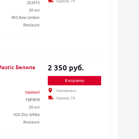
Курьер, ТК
2E2015
20 мл
493 Raw Umber
Restauro
2 350 руб.
Mastic Белила
В корзину
Самовывоз
Maimeri
Курьер, ТК
FBFBFB
20 мл
020 Zinc White
Restauro