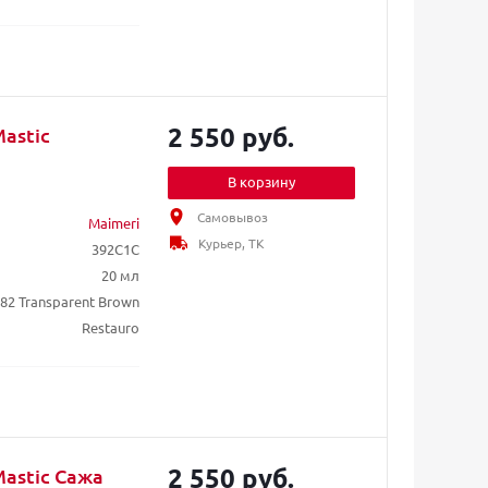
2 550 руб.
astic
В корзину
Самовывоз
Maimeri
Курьер, ТК
392C1C
20 мл
82 Transparent Brown
Restauro
2 550 руб.
Mastic Сажа