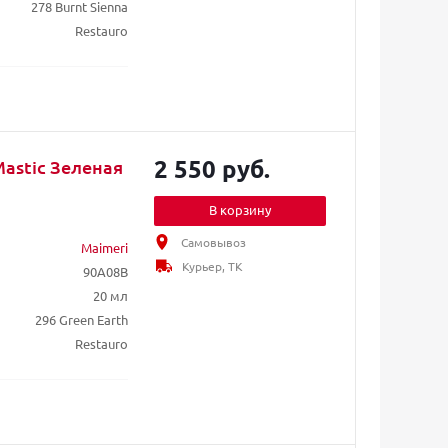
278 Burnt Sienna
Restauro
2 550 руб.
Mastic Зеленая
В корзину
Самовывоз
Maimeri
Курьер, ТК
90A08B
20 мл
296 Green Earth
Restauro