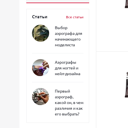
Статьи
Все статьи
Выбор
аэрографа для
начинающего
моделиста
Аэрографы
для ногтей и
нейл-дизайна
Первый
аэрограф,
какой он, в чем
различия и как
его выбрать?