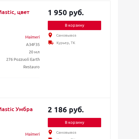
1 950 руб.
astic, цвет
В корзину
Самовывоз
Maimeri
Курьер, ТК
A34F35
20 мл
276 Pozzuoli Earth
Restauro
2 186 руб.
Mastic Умбра
В корзину
Самовывоз
Maimeri