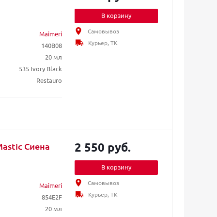
В корзину
Самовывоз
Maimeri
Курьер, ТК
140B08
20 мл
535 Ivory Black
Restauro
2 550 руб.
astic Сиена
В корзину
Самовывоз
Maimeri
Курьер, ТК
854E2F
20 мл