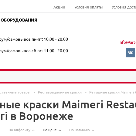
Акции
Условия оплаты
Условия дост
 ОБОРУДОВАНИЯ
ум/самовывоз пн-пт: 10.00 - 20.00
info@art
ум/самовывоз сб-вс: 11.00 - 20.00
ственные товары
-
Реставрационные краски
-
Ретушные краски Maimeri R
ные краски Maimeri Resta
ri в Воронеже
По алфавиту
По цене
По наличию