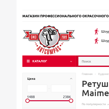
МАГАЗИН ПРОФЕССИОНАЛЬНОГО ОКРАСОЧНОГО
Шоур
Шоур
КАТАЛОГ
Главная
-
Художе
Цена
Ретуш
Maime
1488
2386
По популярности