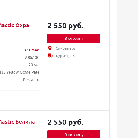
2 550 руб.
Mastic Охра
В корзину
Самовывоз
Maimeri
Курьер, ТК
A86A0C
20 мл
133 Yellow Ochre Pale
Restauro
2 550 руб.
Mastic Белила
В корзину