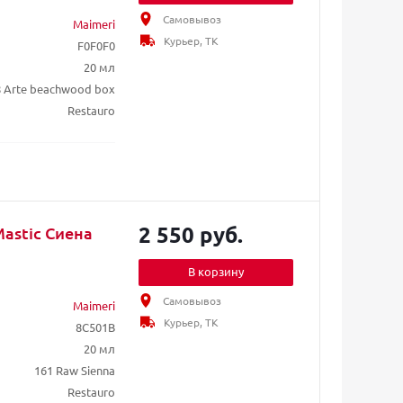
Самовывоз
Maimeri
Курьер, ТК
F0F0F0
20 мл
8 Arte beachwood box
Restauro
2 550 руб.
astic Сиена
В корзину
Самовывоз
Maimeri
Курьер, ТК
8C501B
20 мл
161 Raw Sienna
Restauro