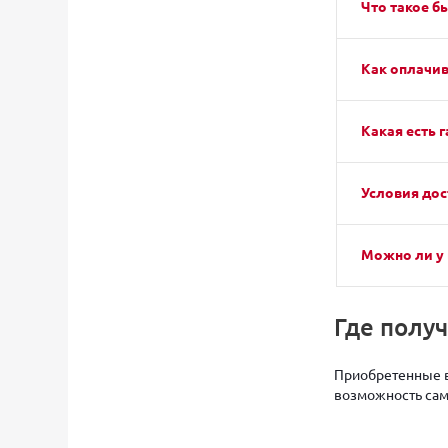
Что такое б
Как оплачив
Какая есть г
Условия дос
Можно ли у 
Где полу
Приобретенные в
возможность само