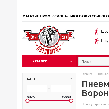
МАГАЗИН ПРОФЕССИОНАЛЬНОГО ОКРАСОЧНОГО
Шоур
Шоур
КАТАЛОГ
Главная
-
Шлифов
Цена
Пневм
Воро
8025
35880
По популярности