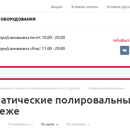
Акции
Условия оплаты
Условия дост
 ОБОРУДОВАНИЯ
ум/самовывоз пн-пт: 10.00 - 20.00
info@art
ум/самовывоз сб-вс: 11.00 - 20.00
альные машинки (шлифмашинки) и инструмент
-
Пневмошлифмашины
-
атические полировальны
неже
По алфавиту
По цене
По наличию