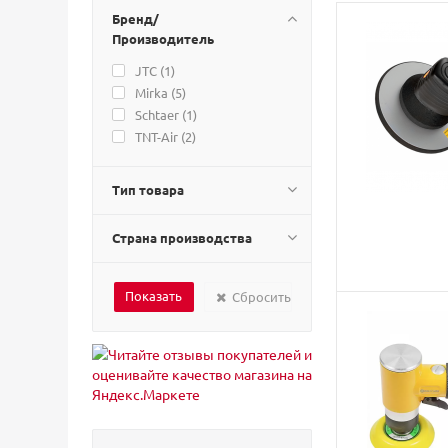
Бренд/
Производитель
JTC (
1
)
Mirka (
5
)
Schtaer (
1
)
TNT-Air (
2
)
Тип товара
Страна производства
Сбросить