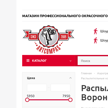
МАГАЗИН ПРОФЕССИОНАЛЬНОГО ОКРАСОЧНОГО
Шоур
Шоур
КАТАЛОГ
Главная
-
Аэрогр
Цена
Распылительные ко
Распы
Воро
5950
7950