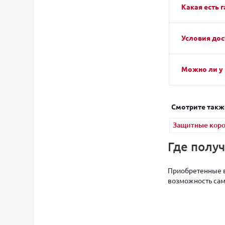
Какая есть г
Условия дос
Можно ли у 
Смотрите такж
Защитные коро
Где полу
Приобретенные в
возможность само