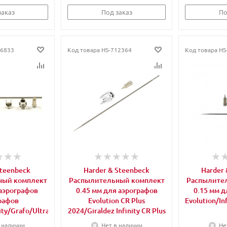
заказ
Под заказ
По
6833
Код товара
HS-712364
Код товара
HS
teenbeck
Harder & Steenbeck
Harder 
ный комплект
Распылительный комплект
Распылите
 аэрографов
0.45 мм для аэрографов
0.15 мм д
рафов
Evolution CR Plus
Evolution/In
ity/Grafo/Ultra
2024/Giraldez Infinity CR Plus
 наличии
Нет в наличии
Не