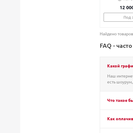
12 00
Под 
Найдено товаров
FAQ - част
Какой графи
Наш интернет
есть шоурум,
Что такое б
Как оплачив