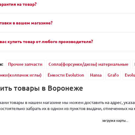
арантия на товар?
тавки в вашем магазине?
вас купить товар от любого производителя?
е:
Прочие запчасти
Сопла(форсунки/дюзы) материальные
нки(колпачок иглы)
Ёмкости Evolution
Hansa
Grafo
Evolu
чить товары в Воронеже
ами товары в нашем магазине мы можем доставить на адрес, указан
стоятельно забрать их в одном из пунктов выдачи, отмеченных на 
загрузка карты...