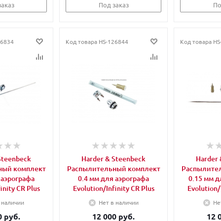
заказ
Под заказ
По
6834
Код товара
HS-126844
Код товара
HS
Steenbeck
Harder & Steenbeck
Harder 
ный комплект
Распылительный комплект
Распылите
 аэрографа
0.4 мм для аэрографа
0.15 мм д
inity CR Plus
Evolution/Infinity CR Plus
Evolution/
 наличии
Нет в наличии
Не
0 руб.
12 000 руб.
12 