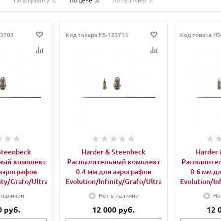
По алфавиту
По цене
По наличию
3703
Код товара
HS-123713
Код товара
HS
Steenbeck
Harder & Steenbeck
Harder 
ный комплект
Распылительный комплект
Распылите
 аэрографов
0.4 мм для аэрографов
0.6 мм д
ity/Grafo/Ultra
Evolution/Infinity/Grafo/Ultra
Evolution/In
 наличии
Нет в наличии
Не
0 руб.
12 000 руб.
12 