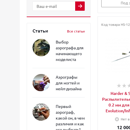
Под 
Код товара
HS-12
Статьи
Все статьи
Выбор
аэрографа для
начинающего
моделиста
Аэрографы
для ногтей и
нейл-дизайна
Harder & 
Распылитель
0.2 мм для
Первый
Evolution/Inf
аэрограф,
какой он, в чем
Нет в
различия и как
12 00
его выбрать?