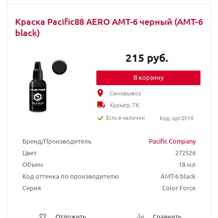
Краска Pacific88 AERO АМТ-6 черный (AMT-6
black)
215 руб.
В корзину
Самовывоз
Курьер, ТК
Есть в наличии
Код: арт.0514
Бренд/Производитель
Pacific Company
Цвет
272526
Объем
18 мл
Код оттенка по производителю
AMT-6 black
Серия
Color Force
Отложить
Сравнить