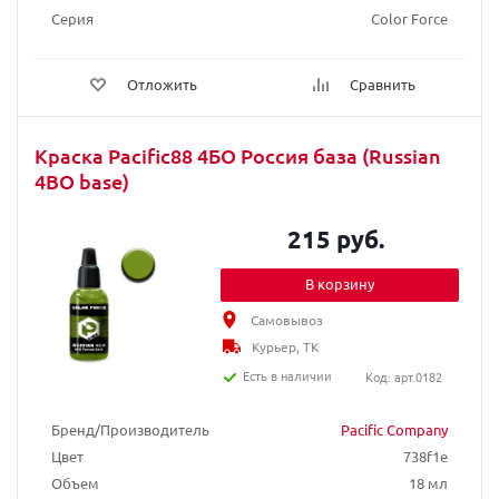
Серия
Color Force
Отложить
Сравнить
Краска Pacific88 4БО Россия база (Russian
4BO base)
215 руб.
В корзину
Самовывоз
Курьер, ТК
Есть в наличии
Код: арт.0182
Бренд/Производитель
Pacific Company
Цвет
738f1e
Объем
18 мл