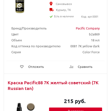
Самовывоз
Курьер, ТК
Есть в наличии
Код: арт.0081
Бренд/Производитель
Pacific Company
Цвет
b2a869
Объем
18 мл
Код оттенка по производителю
0081 7K yellow dark
Серия
Color Force
Отложить
Сравнить
Краска Pacific88 7К желтый советский (7K
Russian tan)
215 руб.
В корзину