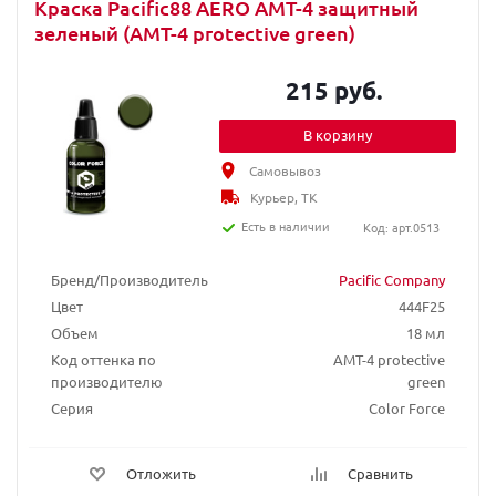
Краска Pacific88 AERO АМТ-4 защитный
зеленый (AMT-4 protective green)
215 руб.
В корзину
Самовывоз
Курьер, ТК
Есть в наличии
Код: арт.0513
Бренд/Производитель
Pacific Company
Цвет
444F25
Объем
18 мл
Код оттенка по
AMT-4 protective
производителю
green
Серия
Color Force
Отложить
Сравнить