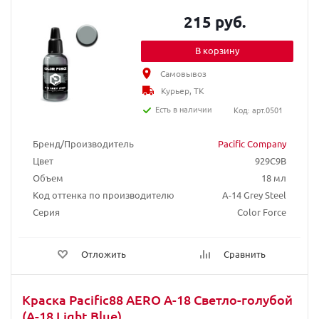
215 руб.
В корзину
Самовывоз
Курьер, ТК
Есть в наличии
Код: арт.0501
Бренд/Производитель
Pacific Company
Цвет
929C9B
Объем
18 мл
Код оттенка по производителю
A-14 Grey Steel
Серия
Color Force
Отложить
Сравнить
Краска Pacific88 AERO А-18 Светло-голубой
(A-18 Light Blue)