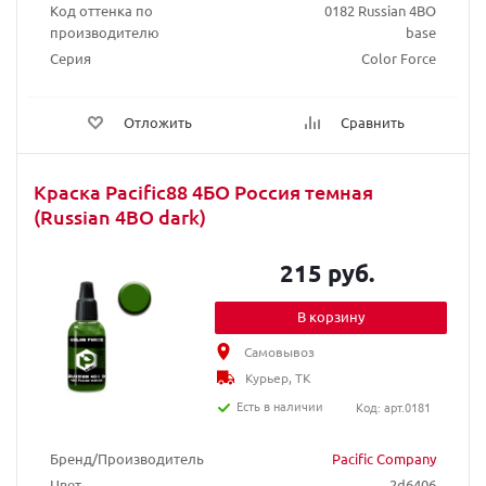
Код оттенка по
0182 Russian 4BO
производителю
base
Серия
Color Force
Отложить
Сравнить
Краска Pacific88 4БО Россия темная
(Russian 4BO dark)
215 руб.
В корзину
Самовывоз
Курьер, ТК
Есть в наличии
Код: арт.0181
Бренд/Производитель
Pacific Company
Цвет
2d6406