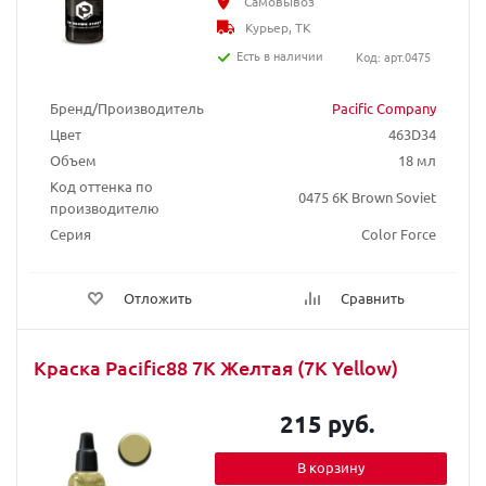
Самовывоз
Курьер, ТК
Есть в наличии
Код: арт.0475
Бренд/Производитель
Pacific Company
Цвет
463D34
Объем
18 мл
Код оттенка по
0475 6K Brown Soviet
производителю
Серия
Color Force
Отложить
Сравнить
Краска Pacific88 7К Желтая (7K Yellow)
215 руб.
В корзину