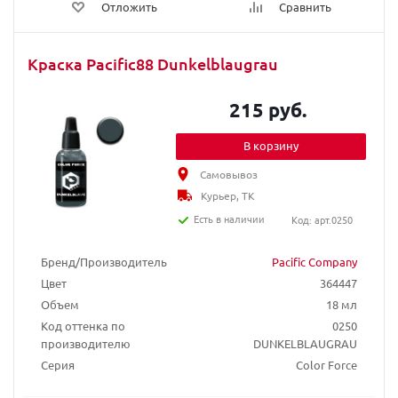
Отложить
Сравнить
Краска Pacific88 Dunkelblaugrau
215 руб.
В корзину
Самовывоз
Курьер, ТК
Есть в наличии
Код: арт.0250
Бренд/Производитель
Pacific Company
Цвет
364447
Объем
18 мл
Код оттенка по
0250
производителю
DUNKELBLAUGRAU
Серия
Color Force