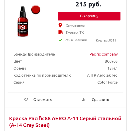
215 руб.
В корзину
Самовывоз
Курьер, ТК
Есть в наличии
Код: арт.0511
Бренд/Производитель
Pacific Company
Цвет
BC0905
Объем
18 мл
Код оттенка по производителю
A II R Aerolak red
Серия
Color Force
Отложить
Сравнить
Краска Pacific88 AERO А-14 Серый стальной
(A-14 Grey Steel)