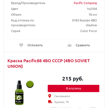
Бренд/Производитель
Pacific Company
Цвет
1e2504
Объем
18 мл
Код оттенка по
0183 Russian 4BO
производителю
shadow
Серия
Color Force
Отложить
Сравнить
Краска Pacific88 4БО СССР (4BO SOVIET
UNION)
215 руб.
В корзину
Самовывоз
Курьер, ТК