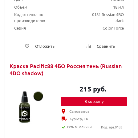
Объем
18 мл
Код оттенка по
0181 Russian 4BO
производителю
dark
Серия
Color Force
Отложить
Сравнить
Краска Pacific88 4БО Россия тень (Russian
4BO shadow)
215 руб.
В корзину
Самовывоз
Курьер, ТК
Есть в наличии
Код: арт.0183