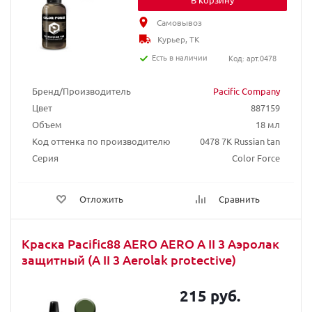
Самовывоз
Курьер, ТК
Есть в наличии
Код: арт.0478
Бренд/Производитель
Pacific Company
Цвет
887159
Объем
18 мл
Код оттенка по производителю
0478 7K Russian tan
Серия
Color Force
Отложить
Сравнить
Краска Pacific88 AERO AERO А II 3 Аэролак
защитный (A II 3 Aerolak protective)
215 руб.