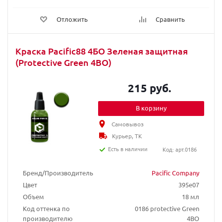
Отложить
Сравнить
Краска Pacific88 4БО Зеленая защитная
(Protective Green 4BO)
215 руб.
В корзину
Самовывоз
Курьер, ТК
Есть в наличии
Код: арт.0186
Бренд/Производитель
Pacific Company
Цвет
395e07
Объем
18 мл
Код оттенка по
0186 protective Green
производителю
4BO