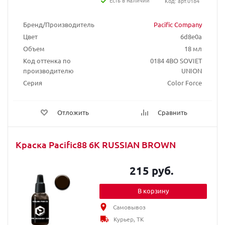
Есть в наличии
Код: арт.0184
Бренд/Производитель
Pacific Company
Цвет
6d8e0a
Объем
18 мл
Код оттенка по
0184 4BO SOVIET
производителю
UNION
Серия
Color Force
Отложить
Сравнить
Краска Pacific88 6K RUSSIAN BROWN
215 руб.
В корзину
Самовывоз
Курьер, ТК