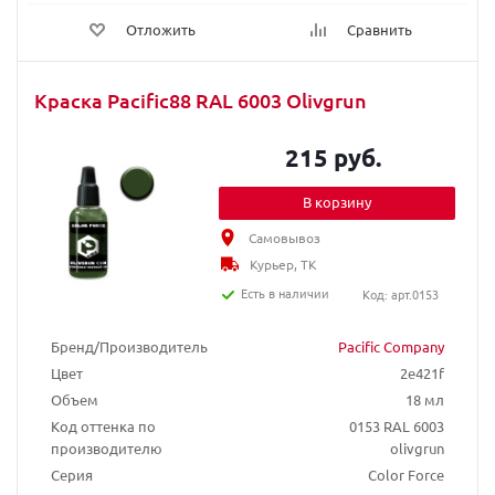
Отложить
Сравнить
Краска Pacific88 RAL 6003 Olivgrun
215 руб.
В корзину
Самовывоз
Курьер, ТК
Есть в наличии
Код: арт.0153
Бренд/Производитель
Pacific Company
Цвет
2e421f
Объем
18 мл
Код оттенка по
0153 RAL 6003
производителю
olivgrun
Серия
Color Force