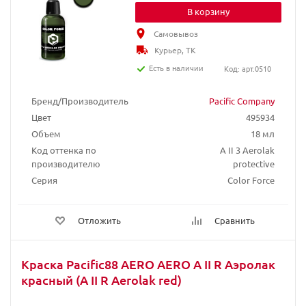
В корзину
Самовывоз
Курьер, ТК
Есть в наличии
Код: арт.0510
Бренд/Производитель
Pacific Company
Цвет
495934
Объем
18 мл
Код оттенка по
A II 3 Aerolak
производителю
protective
Серия
Color Force
Отложить
Сравнить
Краска Pacific88 AERO AERO А II R Аэролак
красный (A II R Aerolak red)