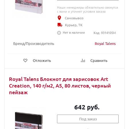
Наши менеджеры обязательно свяжутся
с вами и уточнят условия заказа
Самовывоз
Курьер, ТК
Нет в наличии
Код: 9314105M
Бренд/Производитель
Royal Talens
Отложить
Сравнить
Royal Talens Блокнот для зарисовок Art
Creation, 140 г/м2, A5, 80 листов, черный
пейзаж
642 руб.
Под заказ