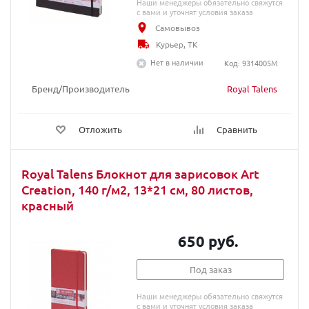
Наши менеджеры обязательно свяжутся
с вами и уточнят условия заказа
Самовывоз
Курьер, ТК
Нет в наличии
Код: 9314005M
Бренд/Производитель
Royal Talens
Отложить
Сравнить
Royal Talens Блокнот для зарисовок Art
Creation, 140 г/м2, 13*21 см, 80 листов,
красный
650 руб.
Под заказ
Наши менеджеры обязательно свяжутся
с вами и уточнят условия заказа