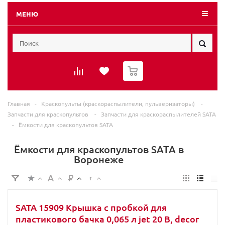
МЕНЮ
0
Главная
-
Краскопульты (краскораспылители, пульверизаторы)
-
Запчасти для краскопультов
-
Запчасти для краскораспылителей SATA
-
Ёмкости для краскопультов SATA
Ёмкости для краскопультов SATA в
Воронеже
SATA 15909 Крышка с пробкой для
пластикового бачка 0,065 л jet 20 B, decor