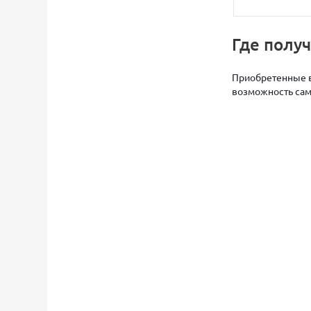
Где полу
Приобретенные в
возможность само