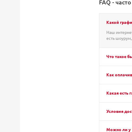
FAQ - част
Какой графи
Наш интернет
есть шоурум,
Что такое б
Как оплачив
Какая есть г
Условия дос
Можно ли у 