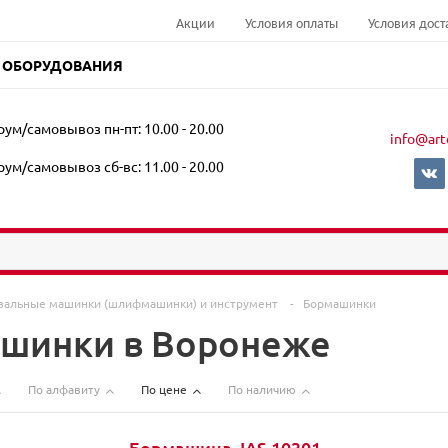
Акции
Условия оплаты
Условия дост
 ОБОРУДОВАНИЯ
ум/самовывоз пн-пт: 10.00 - 20.00
info@art
ум/самовывоз сб-вс: 11.00 - 20.00
альные машинки (шлифмашинки) и инструмент
-
Бормашинки
шинки в Воронеже
По алфавиту
По цене
По наличию
Бормашина JAS 10301