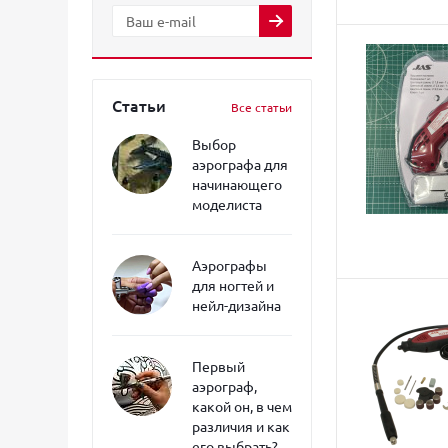
Статьи
Все статьи
Выбор
аэрографа для
начинающего
моделиста
Аэрографы
для ногтей и
нейл-дизайна
Первый
аэрограф,
какой он, в чем
различия и как
его выбрать?