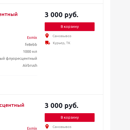
3 000 руб.
центный
В корзину
Самовывоз
Exmix
Курьер, ТК
fe8ebb
1000 мл
вый флуоресцентный
Airbrush
3 000 руб.
есцентный
В корзину
Самовывоз
Exmix