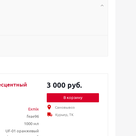
3 000 руб.
есцентный
В корзину
Самовывоз
Exmix
Курьер, ТК
feae96
1000 мл
UF-01 оранжевый