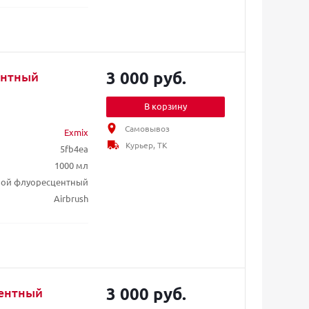
3 000 руб.
ентный
В корзину
Самовывоз
Exmix
Курьер, ТК
5fb4ea
1000 мл
убой флуоресцентный
Airbrush
3 000 руб.
центный