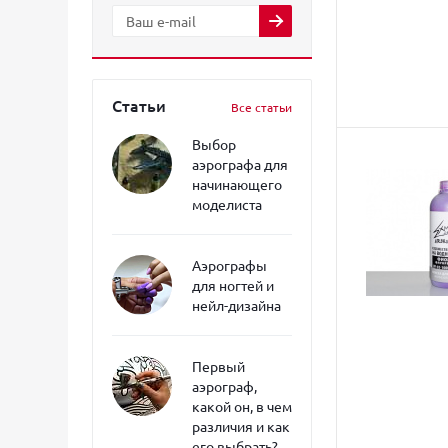
Статьи
Все статьи
Выбор
аэрографа для
начинающего
моделиста
Аэрографы
для ногтей и
нейл-дизайна
Первый
аэрограф,
какой он, в чем
различия и как
его выбрать?