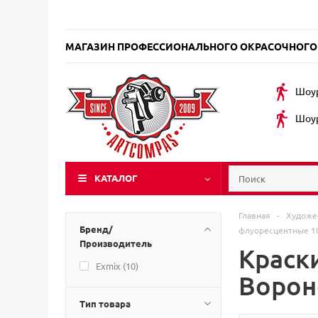
МАГАЗИН ПРОФЕССИОНАЛЬНОГО ОКРАСОЧНОГО
Шоур
Шоур
КАТАЛОГ
Главная
-
Художе
Бренд/
флуоресцентные 1
Производитель
Краск
Exmix (
10
)
Воро
Тип товара