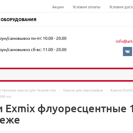
Акции
Условия оплаты
Условия дост
 ОБОРУДОВАНИЯ
ум/самовывоз пн-пт: 10.00 - 20.00
info@art
ум/самовывоз сб-вс: 11.00 - 20.00
ственные краски для творчества
-
Краски для аэрографов
-
Краски Exmi
000 мл
и Exmix флуоресцентные 1
неже