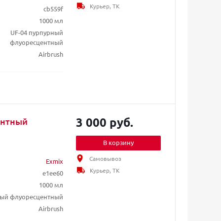
Курьер, ТК
cb559f
1000 мл
UF-04 пурпурный
флуоресцентный
Airbrush
3 000 руб.
ентный
В корзину
Самовывоз
Exmix
Курьер, ТК
e1ee60
1000 мл
тый флуоресцентный
Airbrush