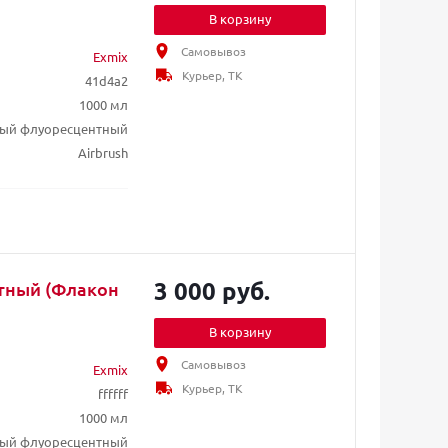
В корзину
Самовывоз
Exmix
Курьер, ТК
41d4a2
1000 мл
ный флуоресцентный
Airbrush
3 000 руб.
тный (Флакон
В корзину
Самовывоз
Exmix
Курьер, ТК
ffffff
1000 мл
лый флуоресцентный