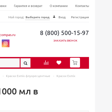
авки
Гарантия и возврат
О компании
Контакты
Мой город:
Выберите город
Вход
Регистрация
8 (800) 500-15-97
compas.ru
ЗАКАЗАТЬ ЗВОНОК
0
x
-
Краски Exmix флуоресцентные
-
Краски Exmix
000 мл в