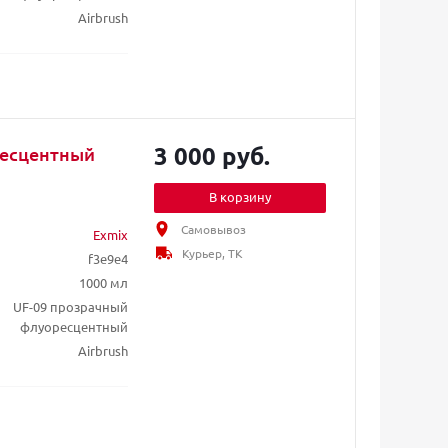
Airbrush
3 000 руб.
ресцентный
В корзину
Самовывоз
Exmix
Курьер, ТК
f3e9e4
1000 мл
UF-09 прозрачный
флуоресцентный
Airbrush