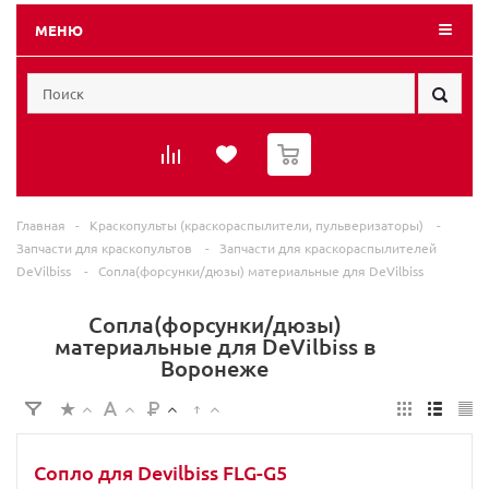
МЕНЮ
0
Главная
-
Краскопульты (краскораспылители, пульверизаторы)
-
Запчасти для краскопультов
-
Запчасти для краскораспылителей
DeVilbiss
-
Сопла(форсунки/дюзы) материальные для DeVilbiss
Сопла(форсунки/дюзы)
материальные для DeVilbiss в
Воронеже
Сопло для Devilbiss FLG-G5