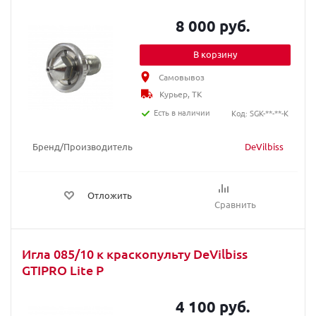
8 000 руб.
В корзину
Самовывоз
Курьер, ТК
Есть в наличии
Код: SGK-**-**-K
Бренд/Производитель
DeVilbiss
Отложить
Сравнить
Игла 085/10 к краскопульту DeVilbiss
GTIPRO Lite P
4 100 руб.