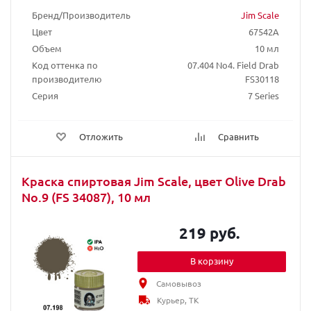
Бренд/Производитель
Jim Scale
Цвет
67542A
Объем
10 мл
Код оттенка по
07.404 No4. Field Drab
производителю
FS30118
Серия
7 Series
Отложить
Сравнить
Краска спиртовая Jim Scale, цвет Olive Drab
No.9 (FS 34087), 10 мл
219 руб.
В корзину
Самовывоз
Курьер, ТК