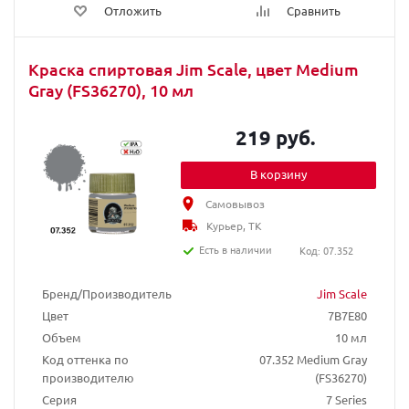
Отложить
Сравнить
Краска спиртовая Jim Scale, цвет Medium
Gray (FS36270), 10 мл
219 руб.
В корзину
Самовывоз
Курьер, ТК
Есть в наличии
Код: 07.352
Бренд/Производитель
Jim Scale
Цвет
7B7E80
Объем
10 мл
Код оттенка по
07.352 Medium Gray
производителю
(FS36270)
Серия
7 Series