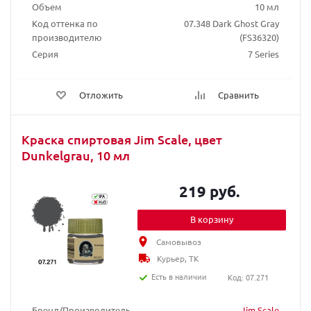
Объем
10 мл
Код оттенка по
07.348 Dark Ghost Gray
производителю
(FS36320)
Серия
7 Series
Отложить
Сравнить
Краска спиртовая Jim Scale, цвет
Dunkelgrau, 10 мл
219 руб.
В корзину
Самовывоз
Курьер, ТК
Есть в наличии
Код: 07.271
Бренд/Производитель
Jim Scale