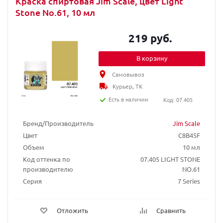
Краска спиртовая Jim Scale, цвет Light
Stone No.61, 10 мл
219 руб.
В корзину
Самовывоз
Курьер, ТК
Есть в наличии
Код: 07.405
Бренд/Производитель
Jim Scale
Цвет
C8B45F
Объем
10 мл
Код оттенка по
07.405 LIGHT STONE
производителю
NO.61
Серия
7 Series
Отложить
Сравнить