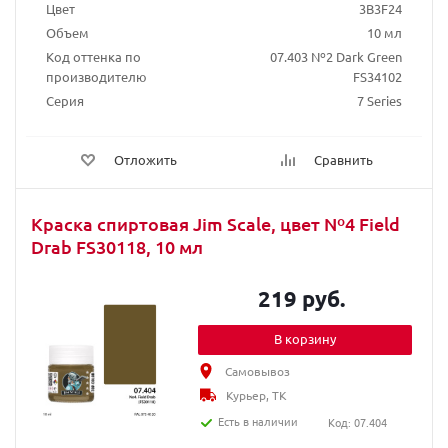
Цвет
3B3F24
Объем
10 мл
Код оттенка по
07.403 Nº2 Dark Green
производителю
FS34102
Серия
7 Series
Отложить
Сравнить
Краска спиртовая Jim Scale, цвет Nº4 Field
Drab FS30118, 10 мл
219 руб.
В корзину
Самовывоз
Курьер, ТК
Есть в наличии
Код: 07.404