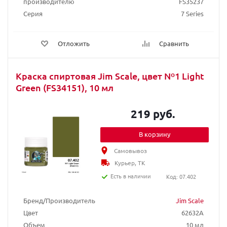
производителю
FS35237
Серия
7 Series
Отложить
Сравнить
Краска спиртовая Jim Scale, цвет Nº1 Light
Green (FS34151), 10 мл
219 руб.
В корзину
Самовывоз
Курьер, ТК
Есть в наличии
Код: 07.402
Бренд/Производитель
Jim Scale
Цвет
62632A
Объем
10 мл