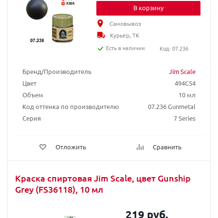
В корзину
Самовывоз
Курьер, ТК
Есть в наличии
Код: 07.236
Бренд/Производитель
Jim Scale
Цвет
494C54
Объем
10 мл
Код оттенка по производителю
07.236 Gunmetal
Серия
7 Series
Отложить
Сравнить
Краска спиртовая Jim Scale, цвет Gunship
Grey (FS36118), 10 мл
219 руб.