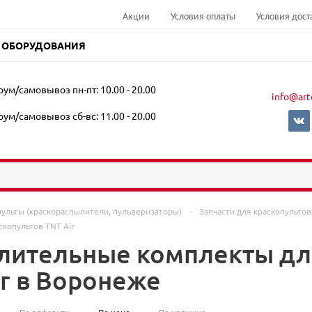
Акции
Условия оплаты
Условия дост
 ОБОРУДОВАНИЯ
ум/самовывоз пн-пт: 10.00 - 20.00
info@art
ум/самовывоз сб-вс: 11.00 - 20.00
пульты (краскораспылители, пульверизаторы)
-
Запчасти для краскопульто
скопультов TNT Air
лительные комплекты дл
ir в Воронеже