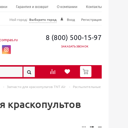
авки
Гарантия и возврат
О компании
Контакты
Мой город:
Выберите город
Вход
Регистрация
8 (800) 500-15-97
compas.ru
ЗАКАЗАТЬ ЗВОНОК
0
в
-
Запчасти для краскопультов TNT Air
-
Распылительные
я краскопультов