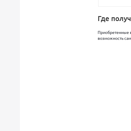
Где полу
Приобретенные в
возможность само