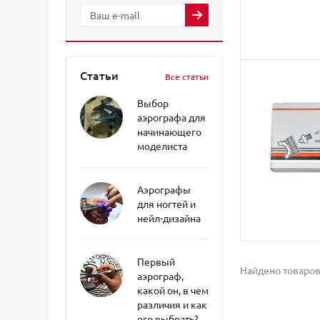
Статьи
Все статьи
Выбор
аэрографа для
начинающего
моделиста
Аэрографы
для ногтей и
нейл-дизайна
Первый
Найдено товаров
аэрограф,
какой он, в чем
различия и как
его выбрать?