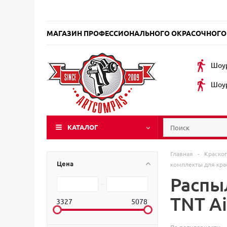
МАГАЗИН ПРОФЕССИОНАЛЬНОГО ОКРАСОЧНОГО
Шоур
Шоур
КАТАЛОГ
Главная
-
Краско
Цена
комплекты для кра
Распы
TNT A
3327
5078