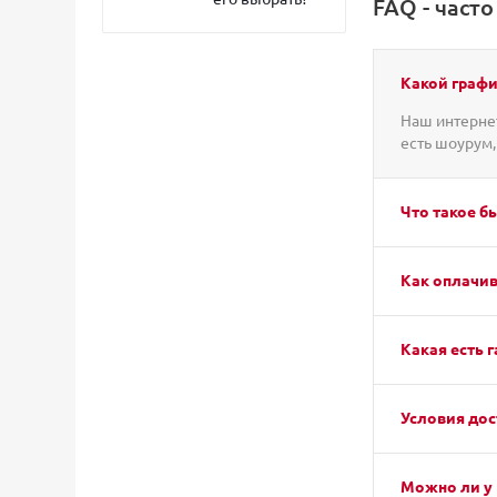
FAQ - част
Какой графи
Наш интернет
есть шоурум,
Что такое б
Как оплачив
Какая есть г
Условия дос
Можно ли у 