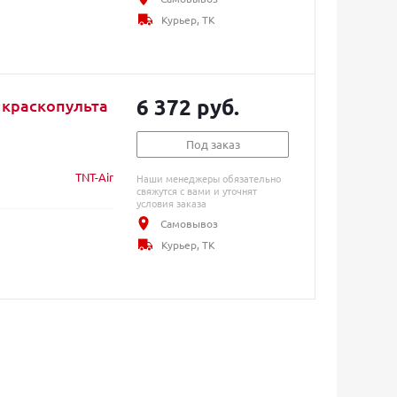
Курьер, ТК
6 372 руб.
 краскопульта
Под заказ
TNT-Air
Наши менеджеры обязательно
свяжутся с вами и уточнят
условия заказа
Самовывоз
Курьер, ТК