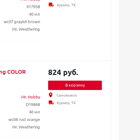
Курьер, ТК
91795B
40 мл
wc07 grayish brown
Mr. Weathering
824 руб.
ing COLOR
В корзину
Самовывоз
Mr. Hobby
Курьер, ТК
D1986B
40 мл
wc08 rust orange
Mr. Weathering