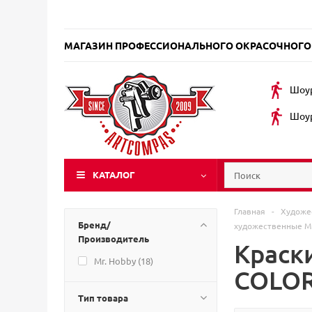
МАГАЗИН ПРОФЕССИОНАЛЬНОГО ОКРАСОЧНОГО
Шоур
Шоур
КАТАЛОГ
Главная
-
Художе
Бренд/
художественные Mr
Производитель
Краск
Mr. Hobby (
18
)
COLOR
Тип товара