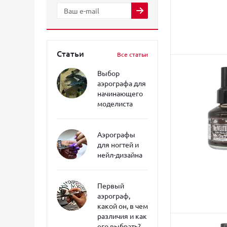
Статьи
Все статьи
Выбор
аэрографа для
начинающего
моделиста
Аэрографы
для ногтей и
нейл-дизайна
Первый
аэрограф,
какой он, в чем
различия и как
его выбрать?