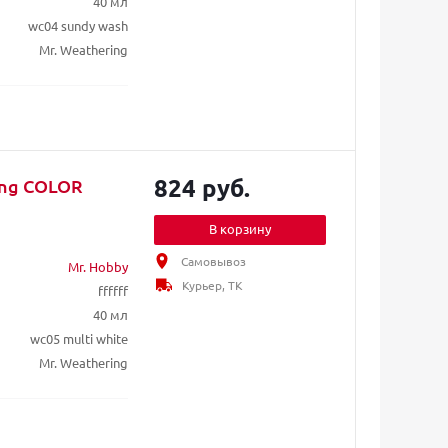
40 мл
wc04 sundy wash
Mr. Weathering
824 руб.
ing COLOR
В корзину
Самовывоз
Mr. Hobby
Курьер, ТК
ffffff
40 мл
wc05 multi white
Mr. Weathering