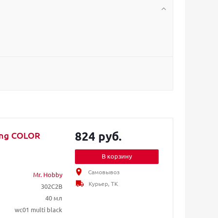
824 руб.
ing COLOR
В корзину
Самовывоз
Mr. Hobby
Курьер, ТК
302C2B
40 мл
wc01 multi black