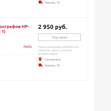
Курьер, ТК
2 950 руб.
эрографов HP-
 1)
Под заказ
Iwata
Наши менеджеры обязательно
свяжутся с вами и уточнят
условия заказа
Самовывоз
Курьер, ТК