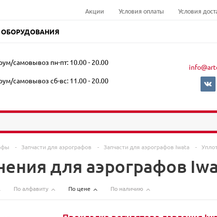
Акции
Условия оплаты
Условия дост
 ОБОРУДОВАНИЯ
ум/самовывоз пн-пт: 10.00 - 20.00
info@art
ум/самовывоз сб-вс: 11.00 - 20.00
афы
-
Запчасти для аэрографов
-
Запчасти для аэрографов Iwata
-
Уплот
нения для аэрографов Iw
По алфавиту
По цене
По наличию
Прокладка регулятора давления Iwa