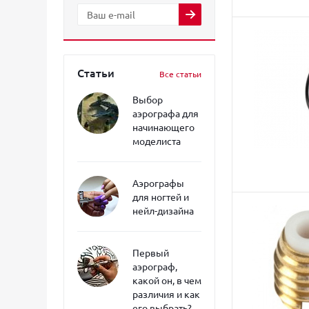
Статьи
Все статьи
Выбор
аэрографа для
начинающего
моделиста
Аэрографы
для ногтей и
нейл-дизайна
Первый
аэрограф,
какой он, в чем
различия и как
его выбрать?