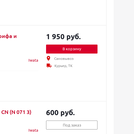
1 950 руб.
рифа и
В корзину
Самовывоз
Iwata
Курьер, ТК
600 руб.
 мл Iwata Neo CN (N 071 3)
Под заказ
Iwata