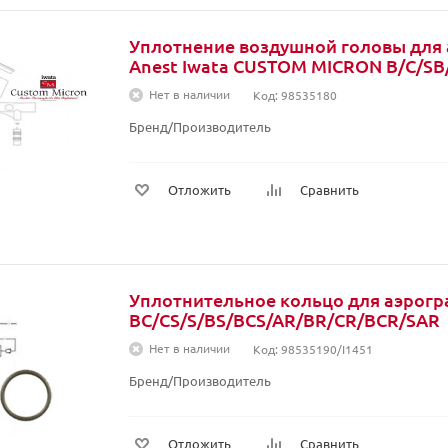
Уплотнение воздушной головы для
Anest Iwata CUSTOM MICRON B/C/SB/C
Нет в наличии
Код: 98535180
Бренд/Производитель
Отложить
Сравнить
Уплотнительное кольцо для аэрог
BC/CS/S/BS/BCS/AR/BR/CR/BCR/SAR
Нет в наличии
Код: 98535190/I1451
Бренд/Производитель
Отложить
Сравнить