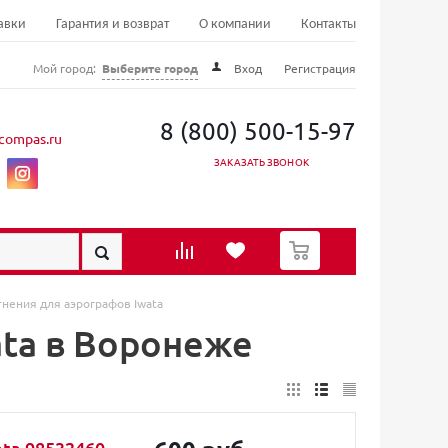
авки
Гарантия и возврат
О компании
Контакты
Мой город:
Выберите город
Вход
Регистрация
8 (800) 500-15-97
compas.ru
ЗАКАЗАТЬ ЗВОНОК
0
нения для аэрографов Iwata
ata в Воронеже
ta 98532460