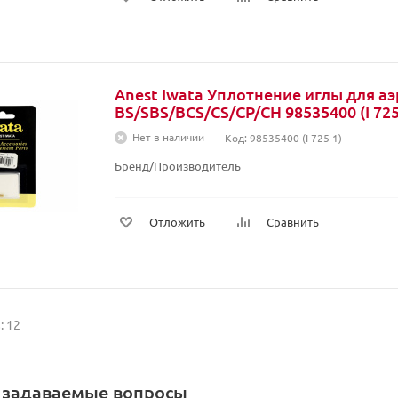
Anest Iwata Уплотнение иглы для а
BS/SBS/BCS/CS/CP/CH 98535400 (I 725
Нет в наличии
Код: 98535400 (I 725 1)
Бренд/Производитель
Отложить
Сравнить
: 12
о задаваемые вопросы