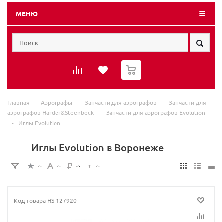
МЕНЮ
0
Главная
-
Аэрографы
-
Запчасти для аэрографов
-
Запчасти для
аэрографов Harder&Steenbeck
-
Запчасти для аэрографов Evolution
-
Иглы Evolution
Иглы Evolution в Воронеже
Код товара
HS-127920